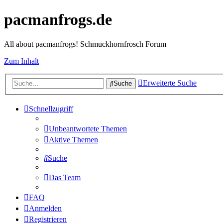
pacmanfrogs.de
All about pacmanfrogs! Schmuckhornfrosch Forum
Zum Inhalt
Erweiterte Suche
Suche
Schnellzugriff
Unbeantwortete Themen
Aktive Themen
Suche
Das Team
FAQ
Anmelden
Registrieren