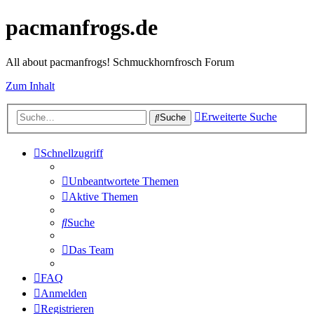
pacmanfrogs.de
All about pacmanfrogs! Schmuckhornfrosch Forum
Zum Inhalt
Erweiterte Suche
Suche
Schnellzugriff
Unbeantwortete Themen
Aktive Themen
Suche
Das Team
FAQ
Anmelden
Registrieren