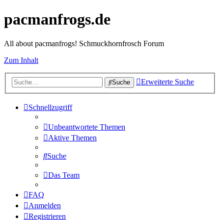
pacmanfrogs.de
All about pacmanfrogs! Schmuckhornfrosch Forum
Zum Inhalt
Erweiterte Suche
Suche
Schnellzugriff
Unbeantwortete Themen
Aktive Themen
Suche
Das Team
FAQ
Anmelden
Registrieren