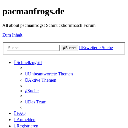
pacmanfrogs.de
All about pacmanfrogs! Schmuckhornfrosch Forum
Zum Inhalt
Erweiterte Suche
Suche
Schnellzugriff
Unbeantwortete Themen
Aktive Themen
Suche
Das Team
FAQ
Anmelden
Registrieren