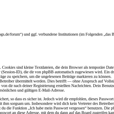
frogs.de/forum“) und ggf. verbundene Institutionen (im Folgenden „da
Cookies sind kleine Textdateien, die dein Browser als temporäre Datei
ssion-ID), die dir von phpBB automatisch zugewiesen wird. Ein dritt
räge zu speichern, um die ungelesenen Beiträge markieren zu können.
reiber übermittelt werden. Dies betrifft — ohne Anspruch auf Vollstän
 von dir nach deiner Registrierung erstellten Nachrichten. Dein Benu
sönlichen und gültigen E-Mail-Adresse.
ert, so dass es sicher ist. Jedoch wird dir empfohlen, dieses Passwor
it ihm sorgsam um. Insbesondere wird dich kein Vertreter des Betreibe
nst du die Funktion „Ich habe mein Passwort vergessen“ benutzen. Di
asswort an diese Adresse, mit dem du dann auf das Board zugreifen kan