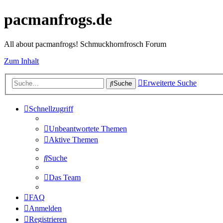
pacmanfrogs.de
All about pacmanfrogs! Schmuckhornfrosch Forum
Zum Inhalt
Erweiterte Suche
Suche
Schnellzugriff
Unbeantwortete Themen
Aktive Themen
Suche
Das Team
FAQ
Anmelden
Registrieren