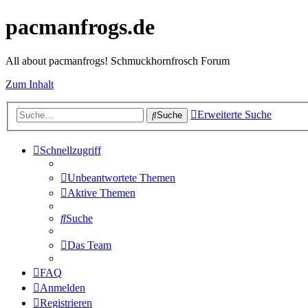
pacmanfrogs.de
All about pacmanfrogs! Schmuckhornfrosch Forum
Zum Inhalt
Erweiterte Suche
Suche
Schnellzugriff
Unbeantwortete Themen
Aktive Themen
Suche
Das Team
FAQ
Anmelden
Registrieren