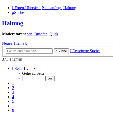
Foren-Übersicht
Pacmanfrogs
Haltung
Suche
Haltung
Moderatoren:
san
,
Bufofan
,
Quak
Neues Thema
Erweiterte Suche
Suche
371 Themen
Seite
1
von
8
Gehe zu Seite:
1
2
3
4
5
…
8