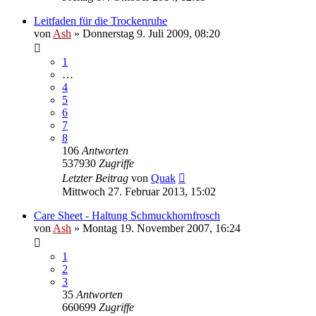
Leitfaden für die Trockenruhe
von
Ash
» Donnerstag 9. Juli 2009, 08:20
1
…
4
5
6
7
8
106
Antworten
537930
Zugriffe
Letzter Beitrag
von
Quak
Mittwoch 27. Februar 2013, 15:02
Care Sheet - Haltung Schmuckhornfrosch
von
Ash
» Montag 19. November 2007, 16:24
1
2
3
35
Antworten
660699
Zugriffe