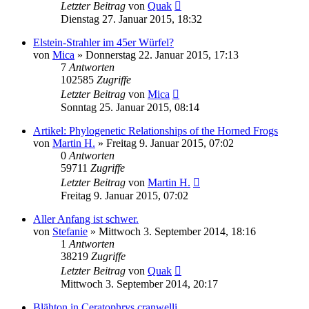
Letzter Beitrag
von
Quak
Dienstag 27. Januar 2015, 18:32
Elstein-Strahler im 45er Würfel?
von
Mica
» Donnerstag 22. Januar 2015, 17:13
7
Antworten
102585
Zugriffe
Letzter Beitrag
von
Mica
Sonntag 25. Januar 2015, 08:14
Artikel: Phylogenetic Relationships of the Horned Frogs
von
Martin H.
» Freitag 9. Januar 2015, 07:02
0
Antworten
59711
Zugriffe
Letzter Beitrag
von
Martin H.
Freitag 9. Januar 2015, 07:02
Aller Anfang ist schwer.
von
Stefanie
» Mittwoch 3. September 2014, 18:16
1
Antworten
38219
Zugriffe
Letzter Beitrag
von
Quak
Mittwoch 3. September 2014, 20:17
Blähton in Ceratophrys cranwelli