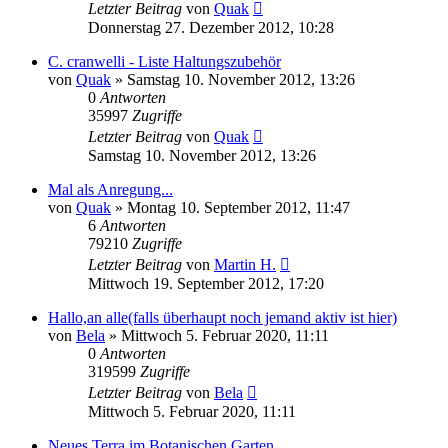
Letzter Beitrag
von
Quak
Donnerstag 27. Dezember 2012, 10:28
C. cranwelli - Liste Haltungszubehör
von
Quak
» Samstag 10. November 2012, 13:26
0
Antworten
35997
Zugriffe
Letzter Beitrag
von
Quak
Samstag 10. November 2012, 13:26
Mal als Anregung...
von
Quak
» Montag 10. September 2012, 11:47
6
Antworten
79210
Zugriffe
Letzter Beitrag
von
Martin H.
Mittwoch 19. September 2012, 17:20
Hallo,an alle(falls überhaupt noch jemand aktiv ist hier)
von
Bela
» Mittwoch 5. Februar 2020, 11:11
0
Antworten
319599
Zugriffe
Letzter Beitrag
von
Bela
Mittwoch 5. Februar 2020, 11:11
Neues Terra im Botanischen Garten