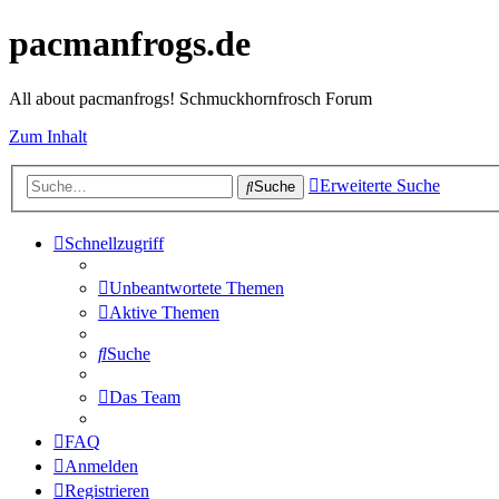
pacmanfrogs.de
All about pacmanfrogs! Schmuckhornfrosch Forum
Zum Inhalt
Erweiterte Suche
Suche
Schnellzugriff
Unbeantwortete Themen
Aktive Themen
Suche
Das Team
FAQ
Anmelden
Registrieren