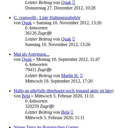
Letzter Beitrag
von
Quak
Donnerstag 27. Dezember 2012, 10:28
C. cranwelli - Liste Haltungszubehör
von
Quak
» Samstag 10. November 2012, 13:26
0
Antworten
36126
Zugriffe
Letzter Beitrag
von
Quak
Samstag 10. November 2012, 13:26
Mal als Anregung...
von
Quak
» Montag 10. September 2012, 11:47
6
Antworten
79411
Zugriffe
Letzter Beitrag
von
Martin H.
Mittwoch 19. September 2012, 17:20
Hallo,an alle(falls überhaupt noch jemand aktiv ist hier)
von
Bela
» Mittwoch 5. Februar 2020, 11:11
0
Antworten
320259
Zugriffe
Letzter Beitrag
von
Bela
Mittwoch 5. Februar 2020, 11:11
Neues Terra im Botanischen Garten