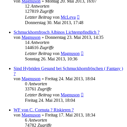
von
Magnuson
» Montag 20. Mai 2013, 16:07
12
Antworten
127819
Zugriffe
Letzter Beitrag
von
McLeva
Donnerstag 30. Mai 2013, 17:48
Schmuckhornfrosch Albinos Lichtempfindlich ?
von
Magnuson
» Donnerstag 23. Mai 2013, 14:35
14
Antworten
144616
Zugriffe
Letzter Beitrag
von
Magnuson
Sonntag 26. Mai 2013, 10:36
Sind Hybriden Gesund bei Schmuckhornfröschen ( Fantasy )
?
von
Magnuson
» Freitag 24. Mai 2013, 18:04
0
Antworten
33761
Zugriffe
Letzter Beitrag
von
Magnuson
Freitag 24. Mai 2013, 18:04
WF von C. Cornuta ? Riskieren ?
von
Magnuson
» Freitag 17. Mai 2013, 18:34
6
Antworten
74782
Zugriffe