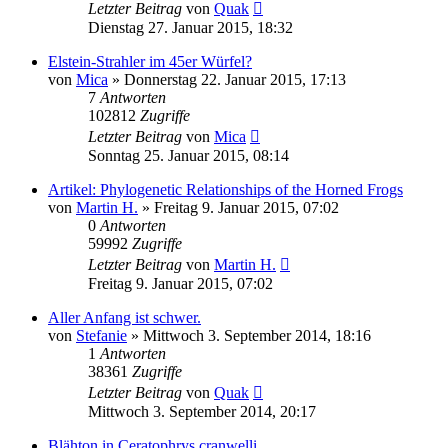
Letzter Beitrag
von
Quak
Dienstag 27. Januar 2015, 18:32
Elstein-Strahler im 45er Würfel?
von
Mica
» Donnerstag 22. Januar 2015, 17:13
7
Antworten
102812
Zugriffe
Letzter Beitrag
von
Mica
Sonntag 25. Januar 2015, 08:14
Artikel: Phylogenetic Relationships of the Horned Frogs
von
Martin H.
» Freitag 9. Januar 2015, 07:02
0
Antworten
59992
Zugriffe
Letzter Beitrag
von
Martin H.
Freitag 9. Januar 2015, 07:02
Aller Anfang ist schwer.
von
Stefanie
» Mittwoch 3. September 2014, 18:16
1
Antworten
38361
Zugriffe
Letzter Beitrag
von
Quak
Mittwoch 3. September 2014, 20:17
Blähton in Ceratophrys cranwelli