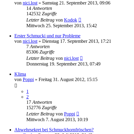
von
nici.lost
» Samstag 21. September 2013, 09:06
14
Antworten
142532
Zugriffe
Letzter Beitrag
von
Kodok
Mittwoch 25. September 2013, 15:42
Erster Schmucki und nur Probleme
von
nici.lost
» Dienstag 17. September 2013, 17:21
7
Antworten
85306
Zugriffe
Letzter Beitrag
von
nici.lost
Donnerstag 19. September 2013, 07:49
Klima
von
Poppi
» Freitag 31. August 2012, 15:15
1
2
17
Antworten
152776
Zugriffe
Letzter Beitrag
von
Poppi
Mittwoch 7. August 2013, 10:19
Abwehrsekret bei Schmuckhornfröschen?