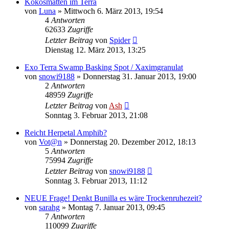
Kokosmatten im Terra
von
Luna
» Mittwoch 6. März 2013, 19:54
4
Antworten
62633
Zugriffe
Letzter Beitrag
von
Spider
Dienstag 12. März 2013, 13:25
Exo Terra Swamp Basking Spot / Xaximgranulat
von
snowi9188
» Donnerstag 31. Januar 2013, 19:00
2
Antworten
48959
Zugriffe
Letzter Beitrag
von
Ash
Sonntag 3. Februar 2013, 21:08
Reicht Herpetal Amphib?
von
Vot@n
» Donnerstag 20. Dezember 2012, 18:13
5
Antworten
75994
Zugriffe
Letzter Beitrag
von
snowi9188
Sonntag 3. Februar 2013, 11:12
NEUE Frage! Denkt Bunilla es wäre Trockenruhezeit?
von
sarahg
» Montag 7. Januar 2013, 09:45
7
Antworten
110099
Zugriffe