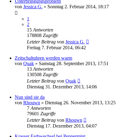
Unterbringungsproblem
von
Jessica G.
» Sonntag 2. Februar 2014, 18:17
1
2
15
Antworten
178808
Zugriffe
Letzter Beitrag
von
Jessica G.
Freitag 7. Februar 2014, 06:42
Zeitschaltuhren werden warm
von
Quak
» Samstag 28. September 2013, 17:51
13
Antworten
130508
Zugriffe
Letzter Beitrag
von
Quak
Dienstag 31. Dezember 2013, 14:06
Nun sind sie da
von
Rhouwn
» Dienstag 26. November 2013, 13:25
7
Antworten
79601
Zugriffe
Letzter Beitrag
von
Rhouwn
Dienstag 17. Dezember 2013, 04:07
Krasser Farbwechsel bei Peppermint