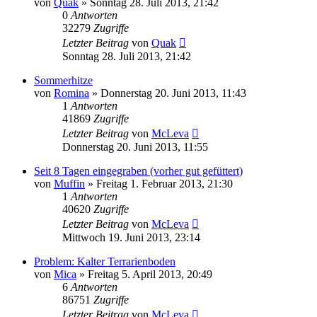
von
Quak
» Sonntag 28. Juli 2013, 21:42
0
Antworten
32279
Zugriffe
Letzter Beitrag
von
Quak
Sonntag 28. Juli 2013, 21:42
Sommerhitze
von
Romina
» Donnerstag 20. Juni 2013, 11:43
1
Antworten
41869
Zugriffe
Letzter Beitrag
von
McLeva
Donnerstag 20. Juni 2013, 11:55
Seit 8 Tagen eingegraben (vorher gut gefüttert)
von
Muffin
» Freitag 1. Februar 2013, 21:30
1
Antworten
40620
Zugriffe
Letzter Beitrag
von
McLeva
Mittwoch 19. Juni 2013, 23:14
Problem: Kalter Terrarienboden
von
Mica
» Freitag 5. April 2013, 20:49
6
Antworten
86751
Zugriffe
Letzter Beitrag
von
McLeva