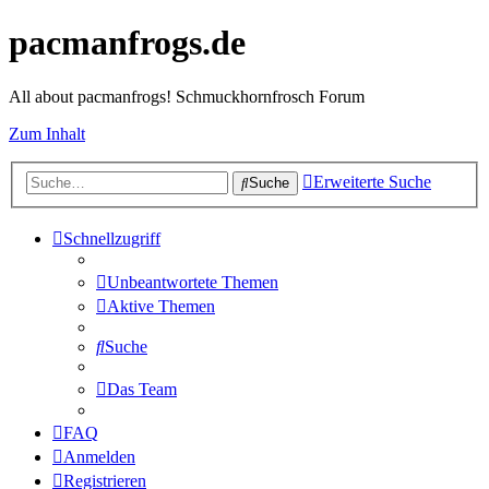
pacmanfrogs.de
All about pacmanfrogs! Schmuckhornfrosch Forum
Zum Inhalt
Erweiterte Suche
Suche
Schnellzugriff
Unbeantwortete Themen
Aktive Themen
Suche
Das Team
FAQ
Anmelden
Registrieren