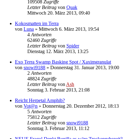
109508
Zugriffe
Letzter Beitrag
von
Quak
Mittwoch 20. März 2013, 09:40
Kokosmatten im Terra
von
Luna
» Mittwoch 6. März 2013, 19:54
4
Antworten
62460
Zugriffe
Letzter Beitrag
von
Spider
Dienstag 12. März 2013, 13:25
Exo Terra Swamp Basking Spot / Xaximgranulat
von
snowi9188
» Donnerstag 31. Januar 2013, 19:00
2
Antworten
48824
Zugriffe
Letzter Beitrag
von
Ash
Sonntag 3. Februar 2013, 21:08
Reicht Herpetal Amphib?
von
Vot@n
» Donnerstag 20. Dezember 2012, 18:13
5
Antworten
75812
Zugriffe
Letzter Beitrag
von
snowi9188
Sonntag 3. Februar 2013, 11:12
NEUE Frage! Denkt Bunilla es wäre Trockenruhezeit?