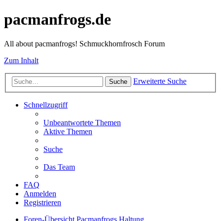
pacmanfrogs.de
All about pacmanfrogs! Schmuckhornfrosch Forum
Zum Inhalt
Erweiterte Suche
Suche
Schnellzugriff
Unbeantwortete Themen
Aktive Themen
Suche
Das Team
FAQ
Anmelden
Registrieren
Foren-Übersicht
Pacmanfrogs
Haltung