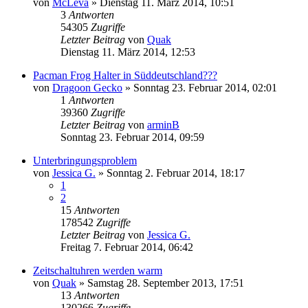
von
McLeva
» Dienstag 11. März 2014, 10:51
3
Antworten
54305
Zugriffe
Letzter Beitrag
von
Quak
Dienstag 11. März 2014, 12:53
Pacman Frog Halter in Süddeutschland???
von
Dragoon Gecko
» Sonntag 23. Februar 2014, 02:01
1
Antworten
39360
Zugriffe
Letzter Beitrag
von
arminB
Sonntag 23. Februar 2014, 09:59
Unterbringungsproblem
von
Jessica G.
» Sonntag 2. Februar 2014, 18:17
1
2
15
Antworten
178542
Zugriffe
Letzter Beitrag
von
Jessica G.
Freitag 7. Februar 2014, 06:42
Zeitschaltuhren werden warm
von
Quak
» Samstag 28. September 2013, 17:51
13
Antworten
130266
Zugriffe