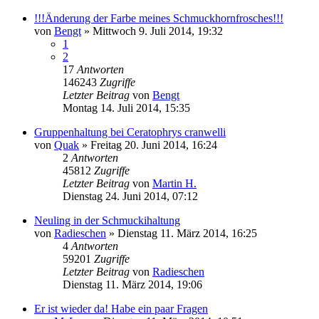
!!!Änderung der Farbe meines Schmuckhornfrosches!!!
von
Bengt
» Mittwoch 9. Juli 2014, 19:32
1
2
17
Antworten
146243
Zugriffe
Letzter Beitrag
von
Bengt
Montag 14. Juli 2014, 15:35
Gruppenhaltung bei Ceratophrys cranwelli
von
Quak
» Freitag 20. Juni 2014, 16:24
2
Antworten
45812
Zugriffe
Letzter Beitrag
von
Martin H.
Dienstag 24. Juni 2014, 07:12
Neuling in der Schmuckihaltung
von
Radieschen
» Dienstag 11. März 2014, 16:25
4
Antworten
59201
Zugriffe
Letzter Beitrag
von
Radieschen
Dienstag 11. März 2014, 19:06
Er ist wieder da! Habe ein paar Fragen