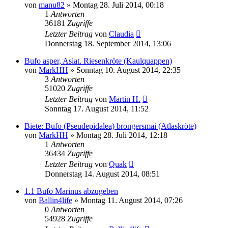
von
manu82
» Montag 28. Juli 2014, 00:18
1
Antworten
36181
Zugriffe
Letzter Beitrag
von
Claudia
Donnerstag 18. September 2014, 13:06
Bufo asper, Asiat. Riesenkröte (Kaulquappen)
von
MarkHH
» Sonntag 10. August 2014, 22:35
3
Antworten
51020
Zugriffe
Letzter Beitrag
von
Martin H.
Sonntag 17. August 2014, 11:52
Biete: Bufo (Pseudepidalea) brongersmai (Atlaskröte)
von
MarkHH
» Montag 28. Juli 2014, 12:18
1
Antworten
36434
Zugriffe
Letzter Beitrag
von
Quak
Donnerstag 14. August 2014, 08:51
1.1 Bufo Marinus abzugeben
von
Ballin4life
» Montag 11. August 2014, 07:26
0
Antworten
54928
Zugriffe