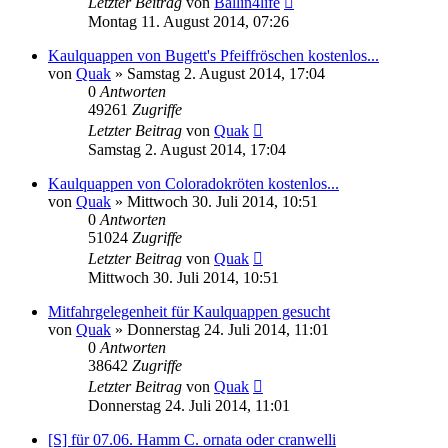
Letzter Beitrag
von
Ballin4life
Montag 11. August 2014, 07:26
Kaulquappen von Bugett's Pfeiffröschen kostenlos...
von
Quak
» Samstag 2. August 2014, 17:04
0
Antworten
49261
Zugriffe
Letzter Beitrag
von
Quak
Samstag 2. August 2014, 17:04
Kaulquappen von Coloradokröten kostenlos...
von
Quak
» Mittwoch 30. Juli 2014, 10:51
0
Antworten
51024
Zugriffe
Letzter Beitrag
von
Quak
Mittwoch 30. Juli 2014, 10:51
Mitfahrgelegenheit für Kaulquappen gesucht
von
Quak
» Donnerstag 24. Juli 2014, 11:01
0
Antworten
38642
Zugriffe
Letzter Beitrag
von
Quak
Donnerstag 24. Juli 2014, 11:01
[S] für 07.06. Hamm C. ornata oder cranwelli