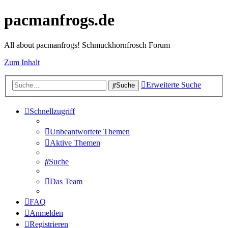
pacmanfrogs.de
All about pacmanfrogs! Schmuckhornfrosch Forum
Zum Inhalt
Erweiterte Suche
Suche
Schnellzugriff
Unbeantwortete Themen
Aktive Themen
Suche
Das Team
FAQ
Anmelden
Registrieren