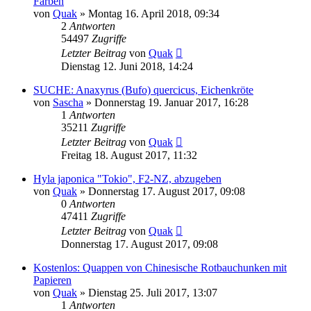
Farben
von
Quak
» Montag 16. April 2018, 09:34
2
Antworten
54497
Zugriffe
Letzter Beitrag
von
Quak
Dienstag 12. Juni 2018, 14:24
SUCHE: Anaxyrus (Bufo) quercicus, Eichenkröte
von
Sascha
» Donnerstag 19. Januar 2017, 16:28
1
Antworten
35211
Zugriffe
Letzter Beitrag
von
Quak
Freitag 18. August 2017, 11:32
Hyla japonica "Tokio", F2-NZ, abzugeben
von
Quak
» Donnerstag 17. August 2017, 09:08
0
Antworten
47411
Zugriffe
Letzter Beitrag
von
Quak
Donnerstag 17. August 2017, 09:08
Kostenlos: Quappen von Chinesische Rotbauchunken mit
Papieren
von
Quak
» Dienstag 25. Juli 2017, 13:07
1
Antworten