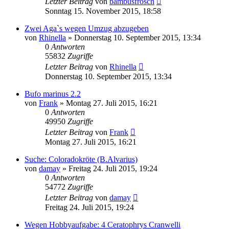
Letzter Beitrag
von
bambusfrosch
Sonntag 15. November 2015, 18:58
Zwei Aga`s wegen Umzug abzugeben
von
Rhinella
» Donnerstag 10. September 2015, 13:34
0
Antworten
55832
Zugriffe
Letzter Beitrag
von
Rhinella
Donnerstag 10. September 2015, 13:34
Bufo marinus 2.2
von
Frank
» Montag 27. Juli 2015, 16:21
0
Antworten
49950
Zugriffe
Letzter Beitrag
von
Frank
Montag 27. Juli 2015, 16:21
Suche: Coloradokröte (B.Alvarius)
von
damay
» Freitag 24. Juli 2015, 19:24
0
Antworten
54772
Zugriffe
Letzter Beitrag
von
damay
Freitag 24. Juli 2015, 19:24
Wegen Hobbyaufgabe: 4 Ceratophrys Cranwelli