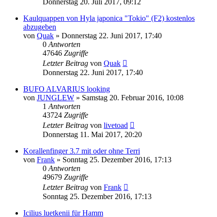
Donnerstag 20. Juli 2017, 09:12
Kaulquappen von Hyla japonica "Tokio" (F2) kostenlos
abzugeben
von
Quak
» Donnerstag 22. Juni 2017, 17:40
0
Antworten
47646
Zugriffe
Letzter Beitrag
von
Quak
Donnerstag 22. Juni 2017, 17:40
BUFO ALVARIUS looking
von
JUNGLEW
» Samstag 20. Februar 2016, 10:08
1
Antworten
43724
Zugriffe
Letzter Beitrag
von
livetoad
Donnerstag 11. Mai 2017, 20:20
Korallenfinger 3.7 mit oder ohne Terri
von
Frank
» Sonntag 25. Dezember 2016, 17:13
0
Antworten
49679
Zugriffe
Letzter Beitrag
von
Frank
Sonntag 25. Dezember 2016, 17:13
Icilius luetkenii für Hamm