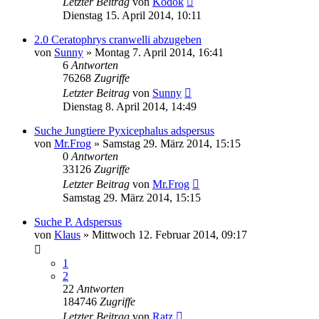
Letzter Beitrag
von
Kodok
Dienstag 15. April 2014, 10:11
2.0 Ceratophrys cranwelli abzugeben
von
Sunny
» Montag 7. April 2014, 16:41
6
Antworten
76268
Zugriffe
Letzter Beitrag
von
Sunny
Dienstag 8. April 2014, 14:49
Suche Jungtiere Pyxicephalus adspersus
von
Mr.Frog
» Samstag 29. März 2014, 15:15
0
Antworten
33126
Zugriffe
Letzter Beitrag
von
Mr.Frog
Samstag 29. März 2014, 15:15
Suche P. Adspersus
von
Klaus
» Mittwoch 12. Februar 2014, 09:17
1
2
22
Antworten
184746
Zugriffe
Letzter Beitrag
von
Ratz