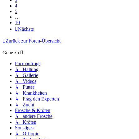
3
4
5
…
10
Nächste
Zurück zur Foren-Übersicht
Gehe zu
Pacmanfrogs
↳ Haltung
↳ Gallerie
↳ Videos
↳ Futter
↳ Krankheiten
↳ Frag den Experten
↳ Zucht
Frösche & Kröten
↳ andere Frösche
↳ Kröten
Sonstiges
↳ Offtopic