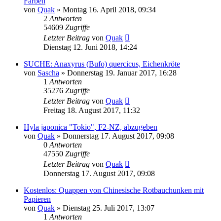
Farben
von
Quak
» Montag 16. April 2018, 09:34
2
Antworten
54609
Zugriffe
Letzter Beitrag
von
Quak
Dienstag 12. Juni 2018, 14:24
SUCHE: Anaxyrus (Bufo) quercicus, Eichenkröte
von
Sascha
» Donnerstag 19. Januar 2017, 16:28
1
Antworten
35276
Zugriffe
Letzter Beitrag
von
Quak
Freitag 18. August 2017, 11:32
Hyla japonica "Tokio", F2-NZ, abzugeben
von
Quak
» Donnerstag 17. August 2017, 09:08
0
Antworten
47550
Zugriffe
Letzter Beitrag
von
Quak
Donnerstag 17. August 2017, 09:08
Kostenlos: Quappen von Chinesische Rotbauchunken mit
Papieren
von
Quak
» Dienstag 25. Juli 2017, 13:07
1
Antworten