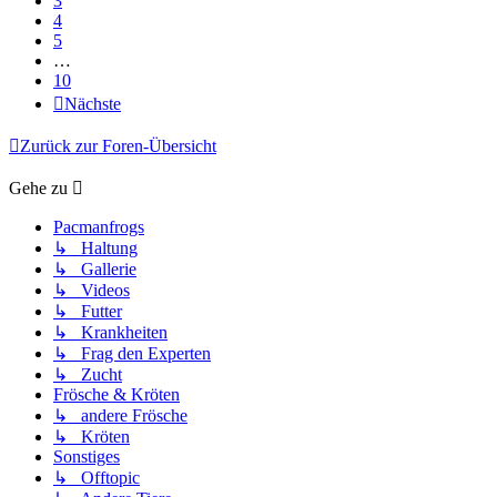
3
4
5
…
10
Nächste
Zurück zur Foren-Übersicht
Gehe zu
Pacmanfrogs
↳ Haltung
↳ Gallerie
↳ Videos
↳ Futter
↳ Krankheiten
↳ Frag den Experten
↳ Zucht
Frösche & Kröten
↳ andere Frösche
↳ Kröten
Sonstiges
↳ Offtopic