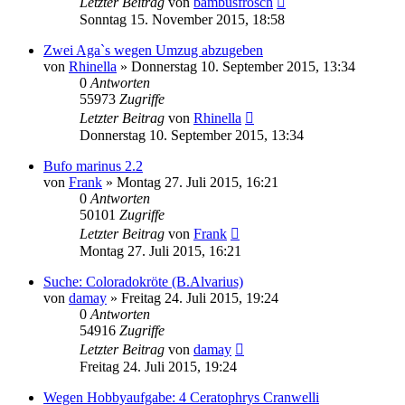
Letzter Beitrag
von
bambusfrosch
Sonntag 15. November 2015, 18:58
Zwei Aga`s wegen Umzug abzugeben
von
Rhinella
» Donnerstag 10. September 2015, 13:34
0
Antworten
55973
Zugriffe
Letzter Beitrag
von
Rhinella
Donnerstag 10. September 2015, 13:34
Bufo marinus 2.2
von
Frank
» Montag 27. Juli 2015, 16:21
0
Antworten
50101
Zugriffe
Letzter Beitrag
von
Frank
Montag 27. Juli 2015, 16:21
Suche: Coloradokröte (B.Alvarius)
von
damay
» Freitag 24. Juli 2015, 19:24
0
Antworten
54916
Zugriffe
Letzter Beitrag
von
damay
Freitag 24. Juli 2015, 19:24
Wegen Hobbyaufgabe: 4 Ceratophrys Cranwelli