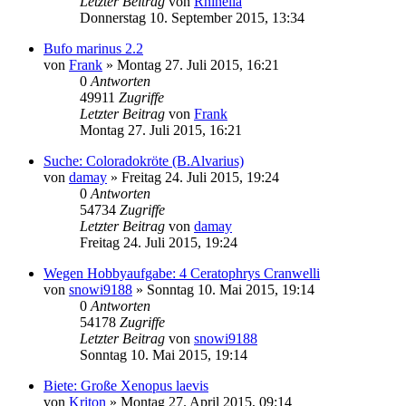
Letzter Beitrag
von
Rhinella
Donnerstag 10. September 2015, 13:34
Bufo marinus 2.2
von
Frank
» Montag 27. Juli 2015, 16:21
0
Antworten
49911
Zugriffe
Letzter Beitrag
von
Frank
Montag 27. Juli 2015, 16:21
Suche: Coloradokröte (B.Alvarius)
von
damay
» Freitag 24. Juli 2015, 19:24
0
Antworten
54734
Zugriffe
Letzter Beitrag
von
damay
Freitag 24. Juli 2015, 19:24
Wegen Hobbyaufgabe: 4 Ceratophrys Cranwelli
von
snowi9188
» Sonntag 10. Mai 2015, 19:14
0
Antworten
54178
Zugriffe
Letzter Beitrag
von
snowi9188
Sonntag 10. Mai 2015, 19:14
Biete: Große Xenopus laevis
von
Kriton
» Montag 27. April 2015, 09:14