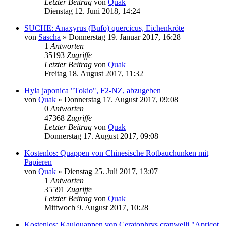
Letzter Beitrag
von
Quak
Dienstag 12. Juni 2018, 14:24
SUCHE: Anaxyrus (Bufo) quercicus, Eichenkröte
von
Sascha
» Donnerstag 19. Januar 2017, 16:28
1
Antworten
35193
Zugriffe
Letzter Beitrag
von
Quak
Freitag 18. August 2017, 11:32
Hyla japonica "Tokio", F2-NZ, abzugeben
von
Quak
» Donnerstag 17. August 2017, 09:08
0
Antworten
47368
Zugriffe
Letzter Beitrag
von
Quak
Donnerstag 17. August 2017, 09:08
Kostenlos: Quappen von Chinesische Rotbauchunken mit
Papieren
von
Quak
» Dienstag 25. Juli 2017, 13:07
1
Antworten
35591
Zugriffe
Letzter Beitrag
von
Quak
Mittwoch 9. August 2017, 10:28
Kostenlos: Kaulquappen von Ceratophrys cranwelli "Apricot