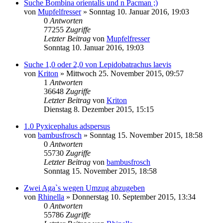
Suche Bombina orientalis und n Pacman ;)
von
Mupfelfresser
» Sonntag 10. Januar 2016, 19:03
0
Antworten
77255
Zugriffe
Letzter Beitrag
von
Mupfelfresser
Sonntag 10. Januar 2016, 19:03
Suche 1,0 oder 2,0 von Lepidobatrachus laevis
von
Kriton
» Mittwoch 25. November 2015, 09:57
1
Antworten
36648
Zugriffe
Letzter Beitrag
von
Kriton
Dienstag 8. Dezember 2015, 15:15
1.0 Pyxicephalus adspersus
von
bambusfrosch
» Sonntag 15. November 2015, 18:58
0
Antworten
55730
Zugriffe
Letzter Beitrag
von
bambusfrosch
Sonntag 15. November 2015, 18:58
Zwei Aga`s wegen Umzug abzugeben
von
Rhinella
» Donnerstag 10. September 2015, 13:34
0
Antworten
55786
Zugriffe