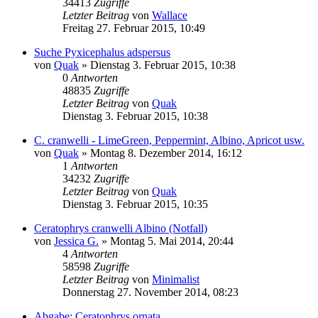
34413
Zugriffe
Letzter Beitrag
von
Wallace
Freitag 27. Februar 2015, 10:49
Suche Pyxicephalus adspersus
von
Quak
» Dienstag 3. Februar 2015, 10:38
0
Antworten
48835
Zugriffe
Letzter Beitrag
von
Quak
Dienstag 3. Februar 2015, 10:38
C. cranwelli - LimeGreen, Peppermint, Albino, Apricot usw.
von
Quak
» Montag 8. Dezember 2014, 16:12
1
Antworten
34232
Zugriffe
Letzter Beitrag
von
Quak
Dienstag 3. Februar 2015, 10:35
Ceratophrys cranwelli Albino (Notfall)
von
Jessica G.
» Montag 5. Mai 2014, 20:44
4
Antworten
58598
Zugriffe
Letzter Beitrag
von
Minimalist
Donnerstag 27. November 2014, 08:23
Abgabe: Ceratophrys ornata