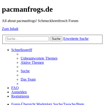
pacmanfrogs.de
All about pacmanfrogs! Schmuckhornfrosch Forum
Zum Inhalt
Erweiterte Suche
Suche
Schnellzugriff
Unbeantwortete Themen
Aktive Themen
Suche
Das Team
FAQ
Anmelden
Registrieren
Foren-Übersicht
Marktplatz
Suche/Tausche/Biete