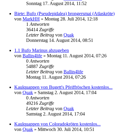
Sonntag 17. August 2014, 11:52
Biete: Bufo (Pseudepidalea) brongersmai (Atlaskröte)
von
MarkHH
» Montag 28. Juli 2014, 12:18
1
Antworten
36414
Zugriffe
Letzter Beitrag
von
Quak
Donnerstag 14. August 2014, 08:51
1.1 Bufo Marinus abzugeben
von
Ballin4life
» Montag 11. August 2014, 07:26
0
Antworten
54887
Zugriffe
Letzter Beitrag
von
Ballin4life
Montag 11. August 2014, 07:26
Kaulquappen von Bugett's Pfeiffröschen kostenlos...
von
Quak
» Samstag 2. August 2014, 17:04
0
Antworten
49216
Zugriffe
Letzter Beitrag
von
Quak
Samstag 2. August 2014, 17:04
Kaulquappen von Coloradokröten kostenlos...
von
Quak
» Mittwoch 30. Juli 2014, 10:51