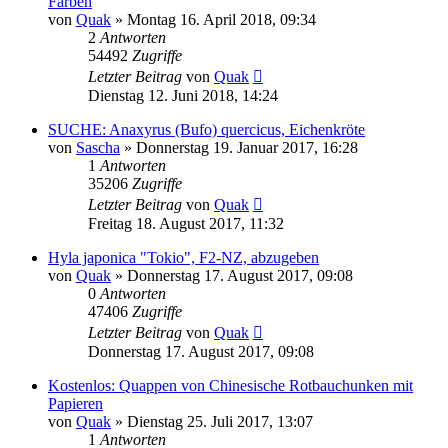
Farben
von
Quak
» Montag 16. April 2018, 09:34
2
Antworten
54492
Zugriffe
Letzter Beitrag
von
Quak
Dienstag 12. Juni 2018, 14:24
SUCHE: Anaxyrus (Bufo) quercicus, Eichenkröte
von
Sascha
» Donnerstag 19. Januar 2017, 16:28
1
Antworten
35206
Zugriffe
Letzter Beitrag
von
Quak
Freitag 18. August 2017, 11:32
Hyla japonica "Tokio", F2-NZ, abzugeben
von
Quak
» Donnerstag 17. August 2017, 09:08
0
Antworten
47406
Zugriffe
Letzter Beitrag
von
Quak
Donnerstag 17. August 2017, 09:08
Kostenlos: Quappen von Chinesische Rotbauchunken mit
Papieren
von
Quak
» Dienstag 25. Juli 2017, 13:07
1
Antworten