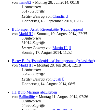
von
manu82
» Montag 28. Juli 2014, 00:18
1
Antworten
36175
Zugriffe
Letzter Beitrag
von
Claudia
Donnerstag 18. September 2014, 13:06
Bufo asper, Asiat. Riesenkröte (Kaulquappen)
von
MarkHH
» Sonntag 10. August 2014, 22:35
3
Antworten
51014
Zugriffe
Letzter Beitrag
von
Martin H.
Sonntag 17. August 2014, 11:52
Biete: Bufo (Pseudepidalea) brongersmai (Atlaskröte)
von
MarkHH
» Montag 28. Juli 2014, 12:18
1
Antworten
36428
Zugriffe
Letzter Beitrag
von
Quak
Donnerstag 14. August 2014, 08:51
1.1 Bufo Marinus abzugeben
von
Ballin4life
» Montag 11. August 2014, 07:26
0
Antworten
54920
Zugriffe