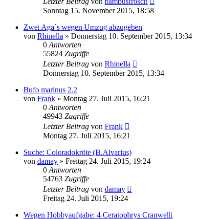
Letzter Beitrag
von
bambusfrosch
Sonntag 15. November 2015, 18:58
Zwei Aga`s wegen Umzug abzugeben
von
Rhinella
» Donnerstag 10. September 2015, 13:34
0
Antworten
55824
Zugriffe
Letzter Beitrag
von
Rhinella
Donnerstag 10. September 2015, 13:34
Bufo marinus 2.2
von
Frank
» Montag 27. Juli 2015, 16:21
0
Antworten
49943
Zugriffe
Letzter Beitrag
von
Frank
Montag 27. Juli 2015, 16:21
Suche: Coloradokröte (B.Alvarius)
von
damay
» Freitag 24. Juli 2015, 19:24
0
Antworten
54763
Zugriffe
Letzter Beitrag
von
damay
Freitag 24. Juli 2015, 19:24
Wegen Hobbyaufgabe: 4 Ceratophrys Cranwelli