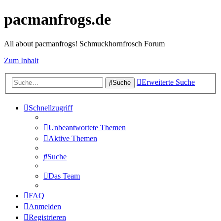
pacmanfrogs.de
All about pacmanfrogs! Schmuckhornfrosch Forum
Zum Inhalt
Erweiterte Suche
Suche
Schnellzugriff
Unbeantwortete Themen
Aktive Themen
Suche
Das Team
FAQ
Anmelden
Registrieren