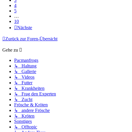
3
4
5
…
10
Nächste
Zurück zur Foren-Übersicht
Gehe zu
Pacmanfrogs
↳ Haltung
↳ Gallerie
↳ Videos
↳ Futter
↳ Krankheiten
↳ Frag den Experten
↳ Zucht
Frösche & Kröten
↳ andere Frösche
↳ Kröten
Sonstiges
↳ Offtopic