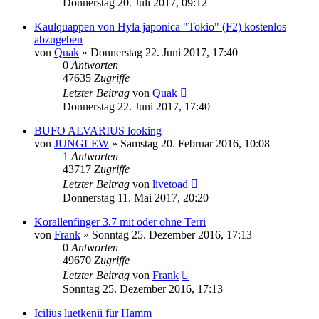
Donnerstag 20. Juli 2017, 09:12
Kaulquappen von Hyla japonica "Tokio" (F2) kostenlos
abzugeben
von
Quak
» Donnerstag 22. Juni 2017, 17:40
0
Antworten
47635
Zugriffe
Letzter Beitrag
von
Quak
Donnerstag 22. Juni 2017, 17:40
BUFO ALVARIUS looking
von
JUNGLEW
» Samstag 20. Februar 2016, 10:08
1
Antworten
43717
Zugriffe
Letzter Beitrag
von
livetoad
Donnerstag 11. Mai 2017, 20:20
Korallenfinger 3.7 mit oder ohne Terri
von
Frank
» Sonntag 25. Dezember 2016, 17:13
0
Antworten
49670
Zugriffe
Letzter Beitrag
von
Frank
Sonntag 25. Dezember 2016, 17:13
Icilius luetkenii für Hamm