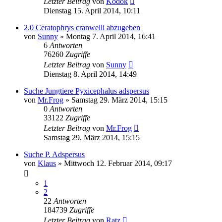
Letzter Beitrag
von
Kodok
Dienstag 15. April 2014, 10:11
2.0 Ceratophrys cranwelli abzugeben
von
Sunny
» Montag 7. April 2014, 16:41
6
Antworten
76260
Zugriffe
Letzter Beitrag
von
Sunny
Dienstag 8. April 2014, 14:49
Suche Jungtiere Pyxicephalus adspersus
von
Mr.Frog
» Samstag 29. März 2014, 15:15
0
Antworten
33122
Zugriffe
Letzter Beitrag
von
Mr.Frog
Samstag 29. März 2014, 15:15
Suche P. Adspersus
von
Klaus
» Mittwoch 12. Februar 2014, 09:17
1
2
22
Antworten
184739
Zugriffe
Letzter Beitrag
von
Ratz