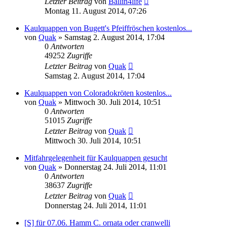
Letzter Beitrag
von
Ballin4life
Montag 11. August 2014, 07:26
Kaulquappen von Bugett's Pfeiffröschen kostenlos...
von
Quak
» Samstag 2. August 2014, 17:04
0
Antworten
49252
Zugriffe
Letzter Beitrag
von
Quak
Samstag 2. August 2014, 17:04
Kaulquappen von Coloradokröten kostenlos...
von
Quak
» Mittwoch 30. Juli 2014, 10:51
0
Antworten
51015
Zugriffe
Letzter Beitrag
von
Quak
Mittwoch 30. Juli 2014, 10:51
Mitfahrgelegenheit für Kaulquappen gesucht
von
Quak
» Donnerstag 24. Juli 2014, 11:01
0
Antworten
38637
Zugriffe
Letzter Beitrag
von
Quak
Donnerstag 24. Juli 2014, 11:01
[S] für 07.06. Hamm C. ornata oder cranwelli