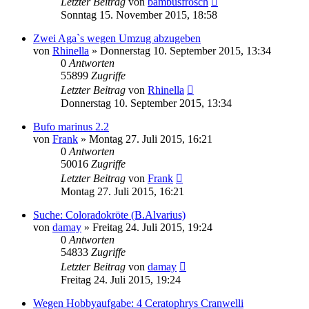
Letzter Beitrag
von
bambusfrosch
Sonntag 15. November 2015, 18:58
Zwei Aga`s wegen Umzug abzugeben
von
Rhinella
» Donnerstag 10. September 2015, 13:34
0
Antworten
55899
Zugriffe
Letzter Beitrag
von
Rhinella
Donnerstag 10. September 2015, 13:34
Bufo marinus 2.2
von
Frank
» Montag 27. Juli 2015, 16:21
0
Antworten
50016
Zugriffe
Letzter Beitrag
von
Frank
Montag 27. Juli 2015, 16:21
Suche: Coloradokröte (B.Alvarius)
von
damay
» Freitag 24. Juli 2015, 19:24
0
Antworten
54833
Zugriffe
Letzter Beitrag
von
damay
Freitag 24. Juli 2015, 19:24
Wegen Hobbyaufgabe: 4 Ceratophrys Cranwelli