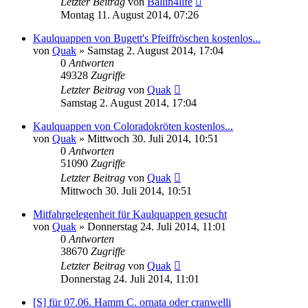
Letzter Beitrag
von
Ballin4life
Montag 11. August 2014, 07:26
Kaulquappen von Bugett's Pfeiffröschen kostenlos...
von
Quak
» Samstag 2. August 2014, 17:04
0
Antworten
49328
Zugriffe
Letzter Beitrag
von
Quak
Samstag 2. August 2014, 17:04
Kaulquappen von Coloradokröten kostenlos...
von
Quak
» Mittwoch 30. Juli 2014, 10:51
0
Antworten
51090
Zugriffe
Letzter Beitrag
von
Quak
Mittwoch 30. Juli 2014, 10:51
Mitfahrgelegenheit für Kaulquappen gesucht
von
Quak
» Donnerstag 24. Juli 2014, 11:01
0
Antworten
38670
Zugriffe
Letzter Beitrag
von
Quak
Donnerstag 24. Juli 2014, 11:01
[S] für 07.06. Hamm C. ornata oder cranwelli