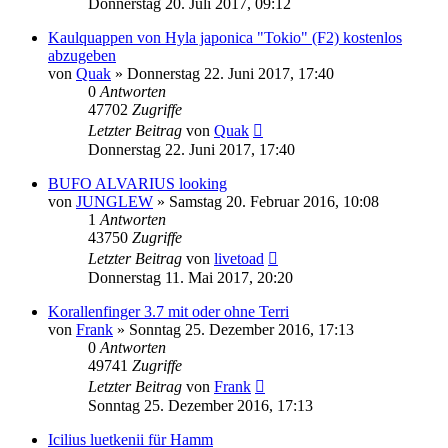
Donnerstag 20. Juli 2017, 09:12
Kaulquappen von Hyla japonica "Tokio" (F2) kostenlos
abzugeben
von
Quak
» Donnerstag 22. Juni 2017, 17:40
0
Antworten
47702
Zugriffe
Letzter Beitrag
von
Quak
Donnerstag 22. Juni 2017, 17:40
BUFO ALVARIUS looking
von
JUNGLEW
» Samstag 20. Februar 2016, 10:08
1
Antworten
43750
Zugriffe
Letzter Beitrag
von
livetoad
Donnerstag 11. Mai 2017, 20:20
Korallenfinger 3.7 mit oder ohne Terri
von
Frank
» Sonntag 25. Dezember 2016, 17:13
0
Antworten
49741
Zugriffe
Letzter Beitrag
von
Frank
Sonntag 25. Dezember 2016, 17:13
Icilius luetkenii für Hamm