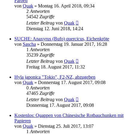
Farben
von
Quak
» Montag 16. April 2018, 09:34
2
Antworten
54542
Zugriffe
Letzter Beitrag
von
Quak
Dienstag 12. Juni 2018, 14:24
SUCHE: Anaxyrus (Bufo) quercicus, Eichenkröte
von
Sascha
» Donnerstag 19. Januar 2017, 16:28
1
Antworten
35239
Zugriffe
Letzter Beitrag
von
Quak
Freitag 18. August 2017, 11:32
Hyla japonica "Tokio", F2-NZ, abzugeben
von
Quak
» Donnerstag 17. August 2017, 09:08
0
Antworten
47465
Zugriffe
Letzter Beitrag
von
Quak
Donnerstag 17. August 2017, 09:08
Kostenlos: Quappen von Chinesische Rotbauchunken mit
Papieren
von
Quak
» Dienstag 25. Juli 2017, 13:07
1
Antworten