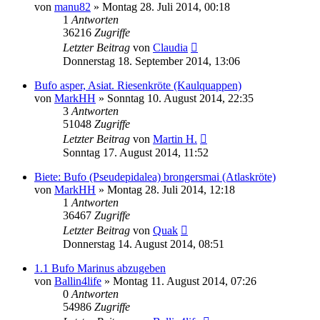
von
manu82
» Montag 28. Juli 2014, 00:18
1
Antworten
36216
Zugriffe
Letzter Beitrag
von
Claudia
Donnerstag 18. September 2014, 13:06
Bufo asper, Asiat. Riesenkröte (Kaulquappen)
von
MarkHH
» Sonntag 10. August 2014, 22:35
3
Antworten
51048
Zugriffe
Letzter Beitrag
von
Martin H.
Sonntag 17. August 2014, 11:52
Biete: Bufo (Pseudepidalea) brongersmai (Atlaskröte)
von
MarkHH
» Montag 28. Juli 2014, 12:18
1
Antworten
36467
Zugriffe
Letzter Beitrag
von
Quak
Donnerstag 14. August 2014, 08:51
1.1 Bufo Marinus abzugeben
von
Ballin4life
» Montag 11. August 2014, 07:26
0
Antworten
54986
Zugriffe