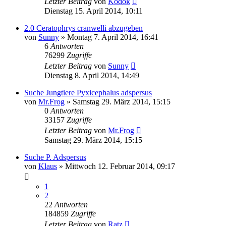
Letzter Beitrag
von
Kodok
Dienstag 15. April 2014, 10:11
2.0 Ceratophrys cranwelli abzugeben
von
Sunny
» Montag 7. April 2014, 16:41
6
Antworten
76299
Zugriffe
Letzter Beitrag
von
Sunny
Dienstag 8. April 2014, 14:49
Suche Jungtiere Pyxicephalus adspersus
von
Mr.Frog
» Samstag 29. März 2014, 15:15
0
Antworten
33157
Zugriffe
Letzter Beitrag
von
Mr.Frog
Samstag 29. März 2014, 15:15
Suche P. Adspersus
von
Klaus
» Mittwoch 12. Februar 2014, 09:17
1
2
22
Antworten
184859
Zugriffe
Letzter Beitrag
von
Ratz