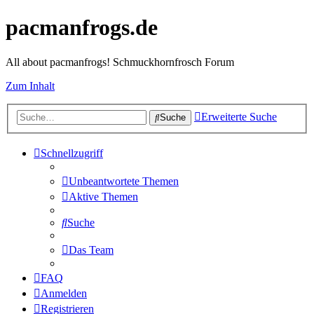
pacmanfrogs.de
All about pacmanfrogs! Schmuckhornfrosch Forum
Zum Inhalt
Erweiterte Suche
Suche
Schnellzugriff
Unbeantwortete Themen
Aktive Themen
Suche
Das Team
FAQ
Anmelden
Registrieren