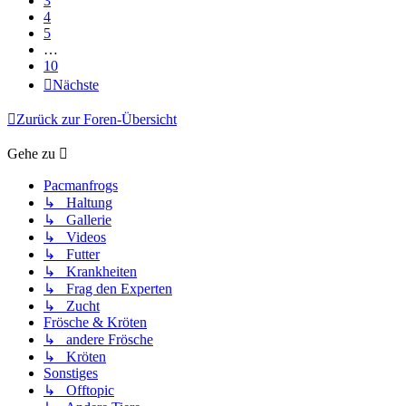
3
4
5
…
10
Nächste
Zurück zur Foren-Übersicht
Gehe zu
Pacmanfrogs
↳ Haltung
↳ Gallerie
↳ Videos
↳ Futter
↳ Krankheiten
↳ Frag den Experten
↳ Zucht
Frösche & Kröten
↳ andere Frösche
↳ Kröten
Sonstiges
↳ Offtopic