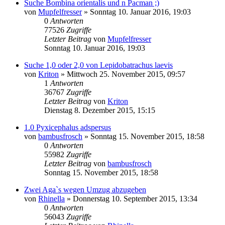
Suche Bombina orientalis und n Pacman ;)
von
Mupfelfresser
» Sonntag 10. Januar 2016, 19:03
0
Antworten
77526
Zugriffe
Letzter Beitrag
von
Mupfelfresser
Sonntag 10. Januar 2016, 19:03
Suche 1,0 oder 2,0 von Lepidobatrachus laevis
von
Kriton
» Mittwoch 25. November 2015, 09:57
1
Antworten
36767
Zugriffe
Letzter Beitrag
von
Kriton
Dienstag 8. Dezember 2015, 15:15
1.0 Pyxicephalus adspersus
von
bambusfrosch
» Sonntag 15. November 2015, 18:58
0
Antworten
55982
Zugriffe
Letzter Beitrag
von
bambusfrosch
Sonntag 15. November 2015, 18:58
Zwei Aga`s wegen Umzug abzugeben
von
Rhinella
» Donnerstag 10. September 2015, 13:34
0
Antworten
56043
Zugriffe