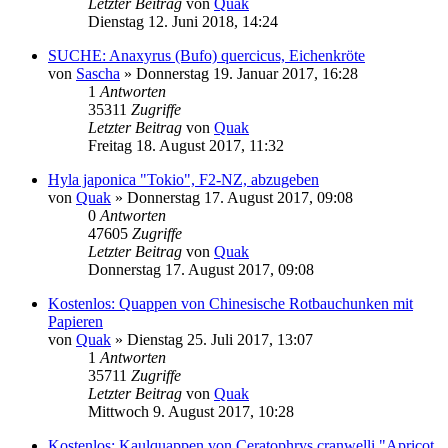
Letzter Beitrag
von
Quak
Dienstag 12. Juni 2018, 14:24
SUCHE: Anaxyrus (Bufo) quercicus, Eichenkröte
von
Sascha
» Donnerstag 19. Januar 2017, 16:28
1
Antworten
35311
Zugriffe
Letzter Beitrag
von
Quak
Freitag 18. August 2017, 11:32
Hyla japonica "Tokio", F2-NZ, abzugeben
von
Quak
» Donnerstag 17. August 2017, 09:08
0
Antworten
47605
Zugriffe
Letzter Beitrag
von
Quak
Donnerstag 17. August 2017, 09:08
Kostenlos: Quappen von Chinesische Rotbauchunken mit
Papieren
von
Quak
» Dienstag 25. Juli 2017, 13:07
1
Antworten
35711
Zugriffe
Letzter Beitrag
von
Quak
Mittwoch 9. August 2017, 10:28
Kostenlos: Kaulquappen von Ceratophrys cranwelli "Apricot