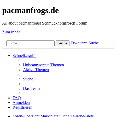
pacmanfrogs.de
All about pacmanfrogs! Schmuckhornfrosch Forum
Zum Inhalt
Erweiterte Suche
Suche
Schnellzugriff
Unbeantwortete Themen
Aktive Themen
Suche
Das Team
FAQ
Anmelden
Registrieren
Foren-Übersicht
Marktplatz
Suche/Tausche/Biete