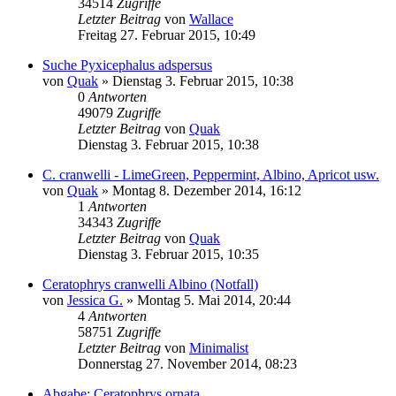
34514
Zugriffe
Letzter Beitrag
von
Wallace
Freitag 27. Februar 2015, 10:49
Suche Pyxicephalus adspersus
von
Quak
» Dienstag 3. Februar 2015, 10:38
0
Antworten
49079
Zugriffe
Letzter Beitrag
von
Quak
Dienstag 3. Februar 2015, 10:38
C. cranwelli - LimeGreen, Peppermint, Albino, Apricot usw.
von
Quak
» Montag 8. Dezember 2014, 16:12
1
Antworten
34343
Zugriffe
Letzter Beitrag
von
Quak
Dienstag 3. Februar 2015, 10:35
Ceratophrys cranwelli Albino (Notfall)
von
Jessica G.
» Montag 5. Mai 2014, 20:44
4
Antworten
58751
Zugriffe
Letzter Beitrag
von
Minimalist
Donnerstag 27. November 2014, 08:23
Abgabe: Ceratophrys ornata