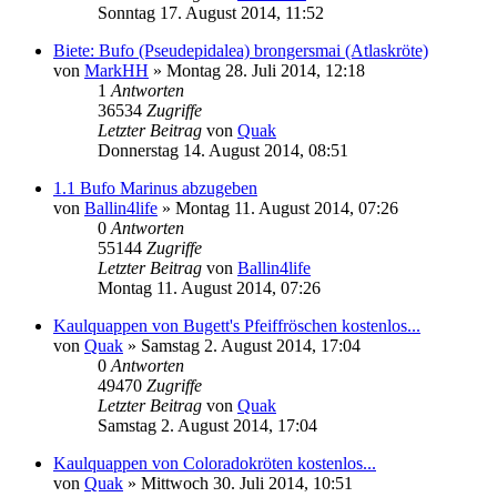
Sonntag 17. August 2014, 11:52
Biete: Bufo (Pseudepidalea) brongersmai (Atlaskröte)
von
MarkHH
» Montag 28. Juli 2014, 12:18
1
Antworten
36534
Zugriffe
Letzter Beitrag
von
Quak
Donnerstag 14. August 2014, 08:51
1.1 Bufo Marinus abzugeben
von
Ballin4life
» Montag 11. August 2014, 07:26
0
Antworten
55144
Zugriffe
Letzter Beitrag
von
Ballin4life
Montag 11. August 2014, 07:26
Kaulquappen von Bugett's Pfeiffröschen kostenlos...
von
Quak
» Samstag 2. August 2014, 17:04
0
Antworten
49470
Zugriffe
Letzter Beitrag
von
Quak
Samstag 2. August 2014, 17:04
Kaulquappen von Coloradokröten kostenlos...
von
Quak
» Mittwoch 30. Juli 2014, 10:51