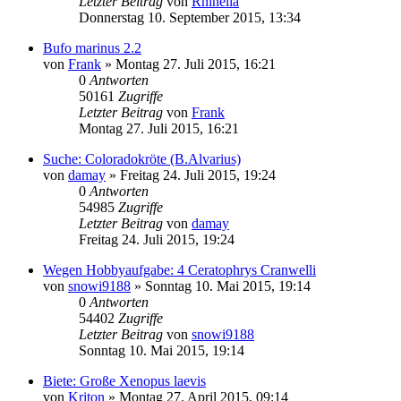
Letzter Beitrag
von
Rhinella
Donnerstag 10. September 2015, 13:34
Bufo marinus 2.2
von
Frank
» Montag 27. Juli 2015, 16:21
0
Antworten
50161
Zugriffe
Letzter Beitrag
von
Frank
Montag 27. Juli 2015, 16:21
Suche: Coloradokröte (B.Alvarius)
von
damay
» Freitag 24. Juli 2015, 19:24
0
Antworten
54985
Zugriffe
Letzter Beitrag
von
damay
Freitag 24. Juli 2015, 19:24
Wegen Hobbyaufgabe: 4 Ceratophrys Cranwelli
von
snowi9188
» Sonntag 10. Mai 2015, 19:14
0
Antworten
54402
Zugriffe
Letzter Beitrag
von
snowi9188
Sonntag 10. Mai 2015, 19:14
Biete: Große Xenopus laevis
von
Kriton
» Montag 27. April 2015, 09:14