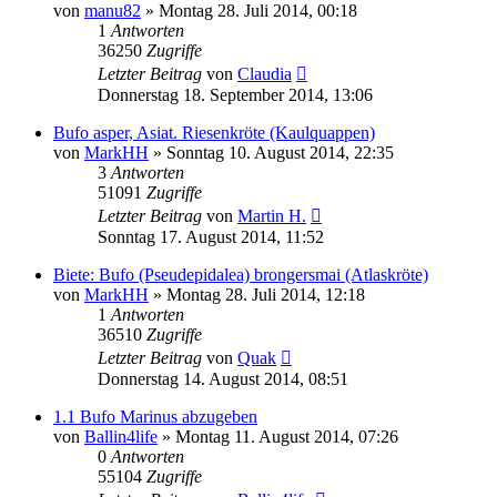
von
manu82
» Montag 28. Juli 2014, 00:18
1
Antworten
36250
Zugriffe
Letzter Beitrag
von
Claudia
Donnerstag 18. September 2014, 13:06
Bufo asper, Asiat. Riesenkröte (Kaulquappen)
von
MarkHH
» Sonntag 10. August 2014, 22:35
3
Antworten
51091
Zugriffe
Letzter Beitrag
von
Martin H.
Sonntag 17. August 2014, 11:52
Biete: Bufo (Pseudepidalea) brongersmai (Atlaskröte)
von
MarkHH
» Montag 28. Juli 2014, 12:18
1
Antworten
36510
Zugriffe
Letzter Beitrag
von
Quak
Donnerstag 14. August 2014, 08:51
1.1 Bufo Marinus abzugeben
von
Ballin4life
» Montag 11. August 2014, 07:26
0
Antworten
55104
Zugriffe