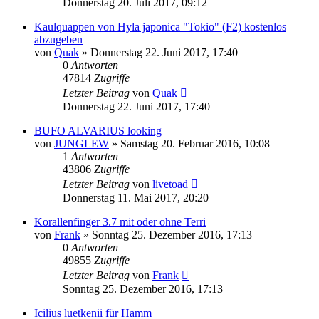
Donnerstag 20. Juli 2017, 09:12
Kaulquappen von Hyla japonica "Tokio" (F2) kostenlos
abzugeben
von
Quak
» Donnerstag 22. Juni 2017, 17:40
0
Antworten
47814
Zugriffe
Letzter Beitrag
von
Quak
Donnerstag 22. Juni 2017, 17:40
BUFO ALVARIUS looking
von
JUNGLEW
» Samstag 20. Februar 2016, 10:08
1
Antworten
43806
Zugriffe
Letzter Beitrag
von
livetoad
Donnerstag 11. Mai 2017, 20:20
Korallenfinger 3.7 mit oder ohne Terri
von
Frank
» Sonntag 25. Dezember 2016, 17:13
0
Antworten
49855
Zugriffe
Letzter Beitrag
von
Frank
Sonntag 25. Dezember 2016, 17:13
Icilius luetkenii für Hamm