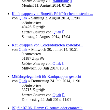
Letzter Beitrag
von
Ballin4life
Montag 11. August 2014, 07:26
Kaulquappen von Bugett's Pfeiffröschen kostenlos...
von
Quak
» Samstag 2. August 2014, 17:04
0
Antworten
49426
Zugriffe
Letzter Beitrag
von
Quak
Samstag 2. August 2014, 17:04
Kaulquappen von Coloradokröten kostenlos...
von
Quak
» Mittwoch 30. Juli 2014, 10:51
0
Antworten
51187
Zugriffe
Letzter Beitrag
von
Quak
Mittwoch 30. Juli 2014, 10:51
Mitfahrgelegenheit für Kaulquappen gesucht
von
Quak
» Donnerstag 24. Juli 2014, 11:01
0
Antworten
38715
Zugriffe
Letzter Beitrag
von
Quak
Donnerstag 24. Juli 2014, 11:01
[S] für 07.06. Hamm C. ornata oder cranwelli