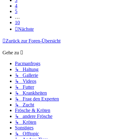
3
4
5
…
10
Nächste
Zurück zur Foren-Übersicht
Gehe zu
Pacmanfrogs
↳ Haltung
↳ Gallerie
↳ Videos
↳ Futter
↳ Krankheiten
↳ Frag den Experten
↳ Zucht
Frösche & Kröten
↳ andere Frösche
↳ Kröten
Sonstiges
↳ Offtopic