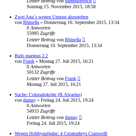
Letzter Beitrag
von
bambusfrosch
Sonntag 15. November 2015, 18:58
Zwei Aga`s wegen Umzug abzugeben
von
Rhinella
» Donnerstag 10. September 2015, 13:34
0
Antworten
55995
Zugriffe
Letzter Beitrag
von
Rhinella
Donnerstag 10. September 2015, 13:34
Bufo marinus 2.2
von
Frank
» Montag 27. Juli 2015, 16:21
0
Antworten
50132
Zugriffe
Letzter Beitrag
von
Frank
Montag 27. Juli 2015, 16:21
Suche: Coloradokröte (B.Alvarius)
von
damay
» Freitag 24. Juli 2015, 19:24
0
Antworten
54933
Zugriffe
Letzter Beitrag
von
damay
Freitag 24. Juli 2015, 19:24
Wegen Hobbyaufgabe: 4 Ceratophrys Cranwelli