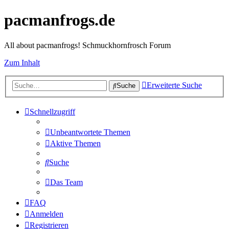
pacmanfrogs.de
All about pacmanfrogs! Schmuckhornfrosch Forum
Zum Inhalt
Erweiterte Suche
Suche
Schnellzugriff
Unbeantwortete Themen
Aktive Themen
Suche
Das Team
FAQ
Anmelden
Registrieren