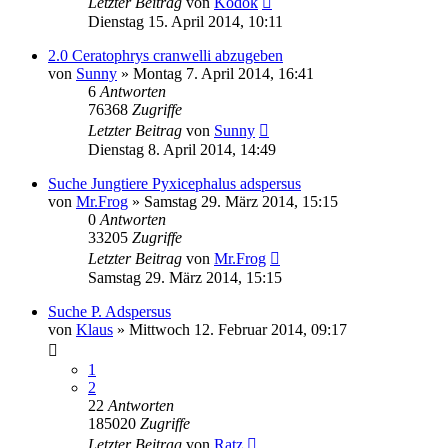
Letzter Beitrag
von
Kodok
Dienstag 15. April 2014, 10:11
2.0 Ceratophrys cranwelli abzugeben
von
Sunny
» Montag 7. April 2014, 16:41
6
Antworten
76368
Zugriffe
Letzter Beitrag
von
Sunny
Dienstag 8. April 2014, 14:49
Suche Jungtiere Pyxicephalus adspersus
von
Mr.Frog
» Samstag 29. März 2014, 15:15
0
Antworten
33205
Zugriffe
Letzter Beitrag
von
Mr.Frog
Samstag 29. März 2014, 15:15
Suche P. Adspersus
von
Klaus
» Mittwoch 12. Februar 2014, 09:17
1
2
22
Antworten
185020
Zugriffe
Letzter Beitrag
von
Ratz