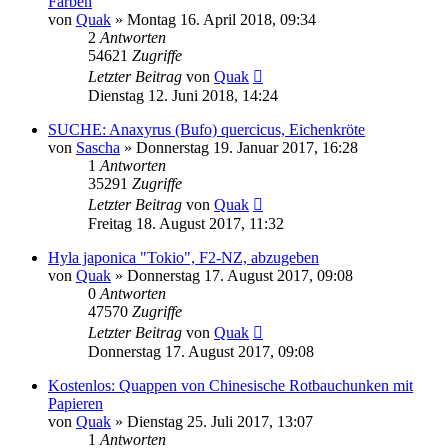
Farben
von
Quak
» Montag 16. April 2018, 09:34
2
Antworten
54621
Zugriffe
Letzter Beitrag
von
Quak
Dienstag 12. Juni 2018, 14:24
SUCHE: Anaxyrus (Bufo) quercicus, Eichenkröte
von
Sascha
» Donnerstag 19. Januar 2017, 16:28
1
Antworten
35291
Zugriffe
Letzter Beitrag
von
Quak
Freitag 18. August 2017, 11:32
Hyla japonica "Tokio", F2-NZ, abzugeben
von
Quak
» Donnerstag 17. August 2017, 09:08
0
Antworten
47570
Zugriffe
Letzter Beitrag
von
Quak
Donnerstag 17. August 2017, 09:08
Kostenlos: Quappen von Chinesische Rotbauchunken mit
Papieren
von
Quak
» Dienstag 25. Juli 2017, 13:07
1
Antworten