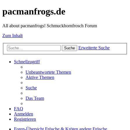
pacmanfrogs.de
All about pacmanfrogs! Schmuckhornfrosch Forum
Zum Inhalt
Erweiterte Suche
Suche
Schnellzugriff
Unbeantwortete Themen
Aktive Themen
Suche
Das Team
FAQ
Anmelden
Registrieren
Foren-Übersicht
Frösche & Kröten
andere Frösche