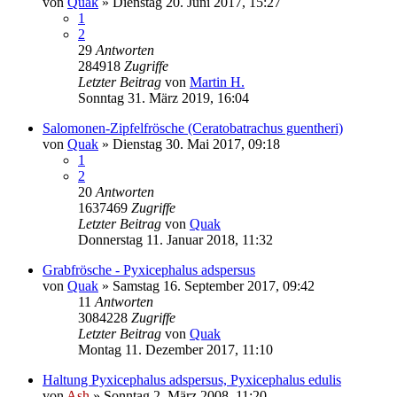
von
Quak
» Dienstag 20. Juni 2017, 15:27
1
2
29
Antworten
284918
Zugriffe
Letzter Beitrag
von
Martin H.
Sonntag 31. März 2019, 16:04
Salomonen-Zipfelfrösche (Ceratobatrachus guentheri)
von
Quak
» Dienstag 30. Mai 2017, 09:18
1
2
20
Antworten
1637469
Zugriffe
Letzter Beitrag
von
Quak
Donnerstag 11. Januar 2018, 11:32
Grabfrösche - Pyxicephalus adspersus
von
Quak
» Samstag 16. September 2017, 09:42
11
Antworten
3084228
Zugriffe
Letzter Beitrag
von
Quak
Montag 11. Dezember 2017, 11:10
Haltung Pyxicephalus adspersus, Pyxicephalus edulis
von
Ash
» Sonntag 2. März 2008, 11:20