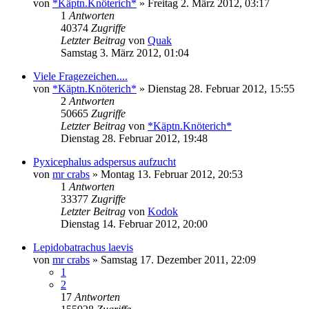
von
*Käptn.Knöterich*
» Freitag 2. März 2012, 03:17
1
Antworten
40374
Zugriffe
Letzter Beitrag
von
Quak
Samstag 3. März 2012, 01:04
Viele Fragezeichen....
von
*Käptn.Knöterich*
» Dienstag 28. Februar 2012, 15:55
2
Antworten
50665
Zugriffe
Letzter Beitrag
von
*Käptn.Knöterich*
Dienstag 28. Februar 2012, 19:48
Pyxicephalus adspersus aufzucht
von
mr crabs
» Montag 13. Februar 2012, 20:53
1
Antworten
33377
Zugriffe
Letzter Beitrag
von
Kodok
Dienstag 14. Februar 2012, 20:00
Lepidobatrachus laevis
von
mr crabs
» Samstag 17. Dezember 2011, 22:09
1
2
17
Antworten