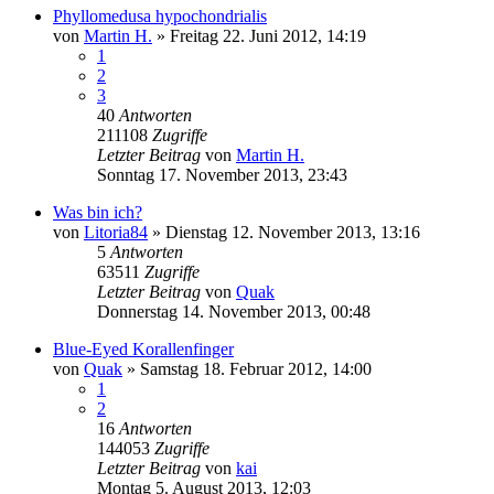
Phyllomedusa hypochondrialis
von
Martin H.
» Freitag 22. Juni 2012, 14:19
1
2
3
40
Antworten
211108
Zugriffe
Letzter Beitrag
von
Martin H.
Sonntag 17. November 2013, 23:43
Was bin ich?
von
Litoria84
» Dienstag 12. November 2013, 13:16
5
Antworten
63511
Zugriffe
Letzter Beitrag
von
Quak
Donnerstag 14. November 2013, 00:48
Blue-Eyed Korallenfinger
von
Quak
» Samstag 18. Februar 2012, 14:00
1
2
16
Antworten
144053
Zugriffe
Letzter Beitrag
von
kai
Montag 5. August 2013, 12:03