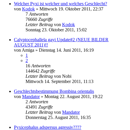
Welcher Pyxi ist welcher und welches Geschlecht?
von
Kodok
» Mittwoch 19. Oktober 2011, 22:37
7
Antworten
76660
Zugriffe
Letzter Beitrag
von
Kodok
Sonntag 23. Oktober 2011, 15:02
Calyptocephallela gayi Update#2 (NEUE BILDER
AUGUST 2011)!!
von
Amiga
» Dienstag 14. Juni 2011, 16:19
1
2
16
Antworten
144642
Zugriffe
Letzter Beitrag
von
Nobi
Mittwoch 14. September 2011, 11:13
Geschlechtsbestimmung Bombina orientalis
von
Mandator
» Montag 22. August 2011, 19:22
2
Antworten
43491
Zugriffe
Letzter Beitrag
von
Mandator
Donnerstag 25. August 2011, 16:35
Pyxicephalus adspersus agressiv????