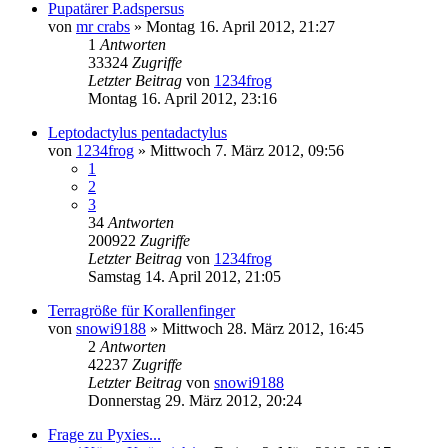
Pupatärer P.adspersus
von
mr crabs
» Montag 16. April 2012, 21:27
1
Antworten
33324
Zugriffe
Letzter Beitrag
von
1234frog
Montag 16. April 2012, 23:16
Leptodactylus pentadactylus
von
1234frog
» Mittwoch 7. März 2012, 09:56
1
2
3
34
Antworten
200922
Zugriffe
Letzter Beitrag
von
1234frog
Samstag 14. April 2012, 21:05
Terragröße für Korallenfinger
von
snowi9188
» Mittwoch 28. März 2012, 16:45
2
Antworten
42237
Zugriffe
Letzter Beitrag
von
snowi9188
Donnerstag 29. März 2012, 20:24
Frage zu Pyxies...