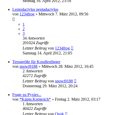
Montag 16. April 2012, 23:16
Leptodactylus pentadactylus
von
1234frog
» Mittwoch 7. März 2012, 09:56
1
2
3
34
Antworten
201024
Zugriffe
Letzter Beitrag
von
1234frog
Samstag 14. April 2012, 21:05
Terragröße für Korallenfinger
von
snowi9188
» Mittwoch 28. März 2012, 16:45
2
Antworten
42272
Zugriffe
Letzter Beitrag
von
snowi9188
Donnerstag 29. März 2012, 20:24
Frage zu Pyxies...
von
*Käptn.Knöterich*
» Freitag 2. März 2012, 03:17
1
Antworten
40422
Zugriffe
Letzter Beitrag
von
Quak