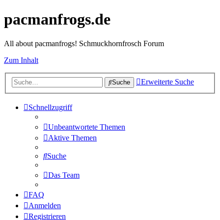
pacmanfrogs.de
All about pacmanfrogs! Schmuckhornfrosch Forum
Zum Inhalt
Erweiterte Suche
Suche
Schnellzugriff
Unbeantwortete Themen
Aktive Themen
Suche
Das Team
FAQ
Anmelden
Registrieren