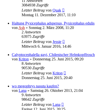
11
Antworten
3084938
Zugriffe
Letzter Beitrag
von
Quak
Montag 11. Dezember 2017, 11:10
Haltung Pyxicephalus adspersus, Pyxicephalus edulis
von
Ash
» Sonntag 2. März 2008, 11:20
2
Antworten
63975
Zugriffe
Letzter Beitrag
von
Jessie
Mittwoch 6. Januar 2016, 14:46
Calyptocephalella gayi, Chilenischer Helmkopffrosch
von
Kriton
» Donnerstag 25. Juni 2015, 09:20
8
Antworten
90530
Zugriffe
Letzter Beitrag
von
Kriton
Donnerstag 25. Juni 2015, 20:40
wo megophrys nasuta kaufen?
von
Lana
» Samstag 26. Oktober 2013, 21:04
9
Antworten
98642
Zugriffe
Letzter Beitrag
von
Lana
Freitag 12. Juni 2015, 20:25