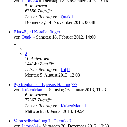
von
Litoria84
» Dienstag 12. November 2013, 13:16
5
Antworten
63550
Zugriffe
Letzter Beitrag
von
Quak
Donnerstag 14. November 2013, 00:48
Blue-Eyed Korallenfinger
von
Quak
» Samstag 18. Februar 2012, 14:00
1
2
16
Antworten
144140
Zugriffe
Letzter Beitrag
von
kai
Montag 5. August 2013, 12:03
Pyxicephalus adspersus Haltung???
von
KrötenMann
» Samstag 26. Januar 2013, 11:23
6
Antworten
77367
Zugriffe
Letzter Beitrag
von
KrötenMann
Mittwoch 30. Januar 2013, 19:54
Vergesellschaftung L. Caerulea?
von
Litoria84
» Mittwoch 26. Dezember 2012, 19:33