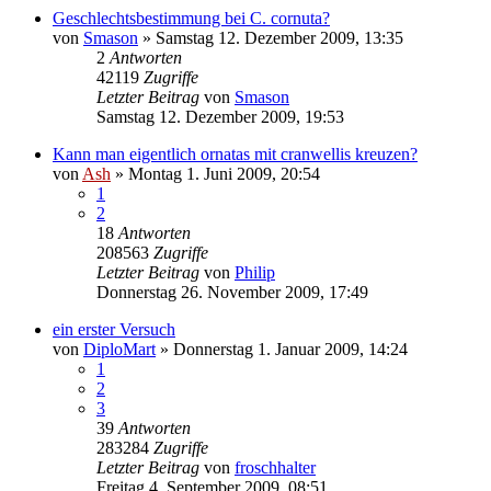
Geschlechtsbestimmung bei C. cornuta?
von
Smason
» Samstag 12. Dezember 2009, 13:35
2
Antworten
42119
Zugriffe
Letzter Beitrag
von
Smason
Samstag 12. Dezember 2009, 19:53
Kann man eigentlich ornatas mit cranwellis kreuzen?
von
Ash
» Montag 1. Juni 2009, 20:54
1
2
18
Antworten
208563
Zugriffe
Letzter Beitrag
von
Philip
Donnerstag 26. November 2009, 17:49
ein erster Versuch
von
DiploMart
» Donnerstag 1. Januar 2009, 14:24
1
2
3
39
Antworten
283284
Zugriffe
Letzter Beitrag
von
froschhalter
Freitag 4. September 2009, 08:51