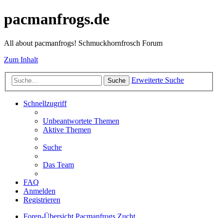
pacmanfrogs.de
All about pacmanfrogs! Schmuckhornfrosch Forum
Zum Inhalt
Erweiterte Suche
Suche
Schnellzugriff
Unbeantwortete Themen
Aktive Themen
Suche
Das Team
FAQ
Anmelden
Registrieren
Foren-Übersicht
Pacmanfrogs
Zucht