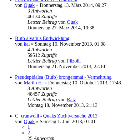
von
Quak
» Donnerstag 13. März 2014, 09:27
3
Antworten
46134
Zugriffe
Letzter Beitrag
von
Quak
Donnerstag 27. März 2014, 10:38
Bufo alvarius Endwicklung
von
kai
» Sonntag 10. November 2013, 01:08
4
Antworten
59512
Zugriffe
Letzter Beitrag
von
Pilzolli
Donnerstag 21. November 2013, 22:10
Pseudepidalea (Bufo) brongersmai - Vermehrung
von
Martin H.
» Donnerstag 10. Oktober 2013, 17:48
3
Antworten
48457
Zugriffe
Letzter Beitrag
von
Ratz
Montag 18. November 2013, 21:13
C. cranwelli - Quaks Zuchtversuche 2013
von
Quak
» Samstag 1. Juni 2013, 01:01
1
2
25
Antworten