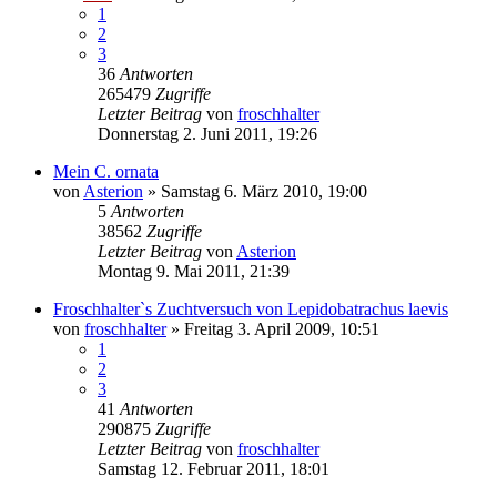
1
2
3
36
Antworten
265479
Zugriffe
Letzter Beitrag
von
froschhalter
Donnerstag 2. Juni 2011, 19:26
Mein C. ornata
von
Asterion
» Samstag 6. März 2010, 19:00
5
Antworten
38562
Zugriffe
Letzter Beitrag
von
Asterion
Montag 9. Mai 2011, 21:39
Froschhalter`s Zuchtversuch von Lepidobatrachus laevis
von
froschhalter
» Freitag 3. April 2009, 10:51
1
2
3
41
Antworten
290875
Zugriffe
Letzter Beitrag
von
froschhalter
Samstag 12. Februar 2011, 18:01