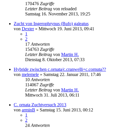
170476
Zugriffe
Letzter Beitrag
von
reloaded
Samstag 16. November 2013, 19:25
Zucht von Ingerophrynus (Bufo) galeatus
von
Dexter
» Mittwoch 19. Juni 2013, 09:41
1
2
17
Antworten
154763
Zugriffe
Letzter Beitrag
von
Martin H.
Dienstag 8. Oktober 2013, 07:33
Hybride zwischen c.ornata/c.cranwelli+c.cornuta??
von
melemele
» Samstag 22. Januar 2011, 17:46
10
Antworten
114067
Zugriffe
Letzter Beitrag
von
Martin H.
Mittwoch 31. Juli 2013, 06:11
C. ornata Zuchtversuch 2013
von
arminB
» Samstag 15. Juni 2013, 00:12
1
2
24
Antworten