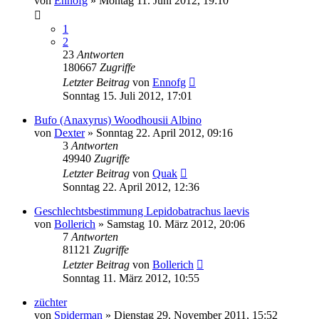
von
Ennofg
» Montag 11. Juni 2012, 19:10
1
2
23
Antworten
180667
Zugriffe
Letzter Beitrag
von
Ennofg
Sonntag 15. Juli 2012, 17:01
Bufo (Anaxyrus) Woodhousii Albino
von
Dexter
» Sonntag 22. April 2012, 09:16
3
Antworten
49940
Zugriffe
Letzter Beitrag
von
Quak
Sonntag 22. April 2012, 12:36
Geschlechtsbestimmung Lepidobatrachus laevis
von
Bollerich
» Samstag 10. März 2012, 20:06
7
Antworten
81121
Zugriffe
Letzter Beitrag
von
Bollerich
Sonntag 11. März 2012, 10:55
züchter
von
Spiderman
» Dienstag 29. November 2011, 15:52