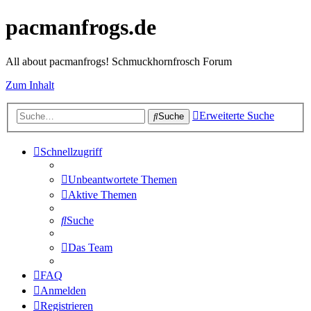
pacmanfrogs.de
All about pacmanfrogs! Schmuckhornfrosch Forum
Zum Inhalt
Erweiterte Suche
Suche
Schnellzugriff
Unbeantwortete Themen
Aktive Themen
Suche
Das Team
FAQ
Anmelden
Registrieren