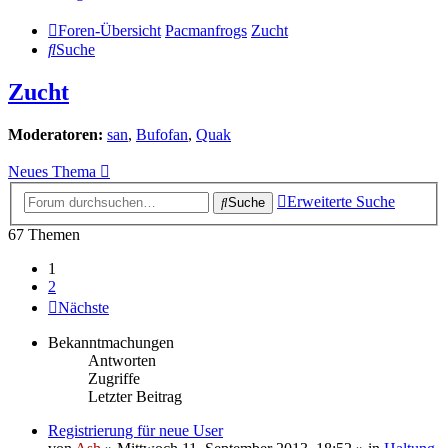
Foren-Übersicht
Pacmanfrogs
Zucht
Suche
Zucht
Moderatoren:
san
,
Bufofan
,
Quak
Neues Thema
Erweiterte Suche
Suche
67 Themen
1
2
Nächste
Bekanntmachungen
Antworten
Zugriffe
Letzter Beitrag
Registrierung für neue User