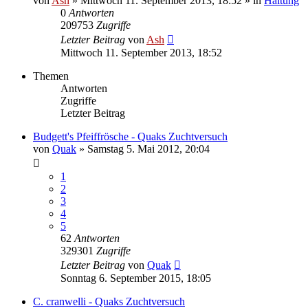
von
Ash
» Mittwoch 11. September 2013, 18:52 » in
Haltung
0
Antworten
209753
Zugriffe
Letzter Beitrag
von
Ash
Mittwoch 11. September 2013, 18:52
Themen
Antworten
Zugriffe
Letzter Beitrag
Budgett's Pfeiffrösche - Quaks Zuchtversuch
von
Quak
» Samstag 5. Mai 2012, 20:04
1
2
3
4
5
62
Antworten
329301
Zugriffe
Letzter Beitrag
von
Quak
Sonntag 6. September 2015, 18:05
C. cranwelli - Quaks Zuchtversuch