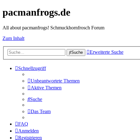
pacmanfrogs.de
All about pacmanfrogs! Schmuckhornfrosch Forum
Zum Inhalt
Erweiterte Suche
Suche
Schnellzugriff
Unbeantwortete Themen
Aktive Themen
Suche
Das Team
FAQ
Anmelden
Registrieren