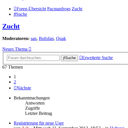
Foren-Übersicht
Pacmanfrogs
Zucht
Suche
Zucht
Moderatoren:
san
,
Bufofan
,
Quak
Neues Thema
Erweiterte Suche
Suche
67 Themen
1
2
Nächste
Bekanntmachungen
Antworten
Zugriffe
Letzter Beitrag
Registrierung für neue User