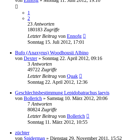
von
Ennofg
» Montag 11. Juni 2012, 19:10
1
2
23
Antworten
180183
Zugriffe
Letzter Beitrag
von
Ennofg
Sonntag 15. Juli 2012, 17:01
Bufo (Anaxyrus) Woodhousii Albino
von
Dexter
» Sonntag 22. April 2012, 09:16
3
Antworten
49722
Zugriffe
Letzter Beitrag
von
Quak
Sonntag 22. April 2012, 12:36
Geschlechtsbestimmung Lepidobatrachus laevis
von
Bollerich
» Samstag 10. März 2012, 20:06
7
Antworten
80824
Zugriffe
Letzter Beitrag
von
Bollerich
Sonntag 11. März 2012, 10:55
züchter
von
Spiderman
» Dienstag 29. November 2011, 15:52