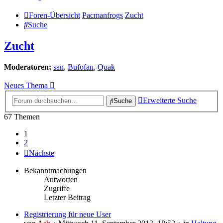
Foren-Übersicht
Pacmanfrogs
Zucht
Suche
Zucht
Moderatoren:
san
,
Bufofan
,
Quak
Neues Thema
Erweiterte Suche
Suche
67 Themen
1
2
Nächste
Bekanntmachungen
Antworten
Zugriffe
Letzter Beitrag
Registrierung für neue User