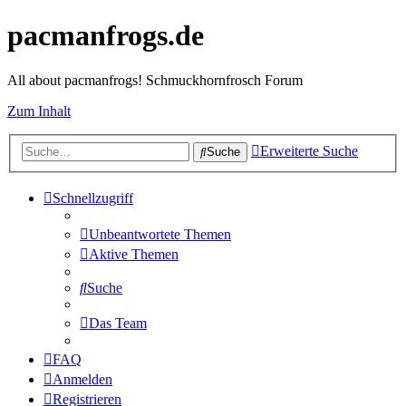
pacmanfrogs.de
All about pacmanfrogs! Schmuckhornfrosch Forum
Zum Inhalt
Erweiterte Suche
Suche
Schnellzugriff
Unbeantwortete Themen
Aktive Themen
Suche
Das Team
FAQ
Anmelden
Registrieren