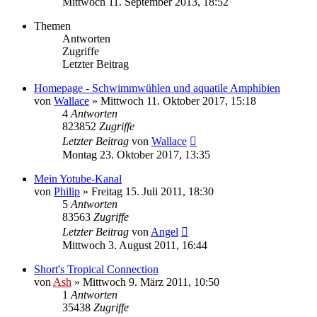
Mittwoch 11. September 2013, 18:52
Themen
Antworten
Zugriffe
Letzter Beitrag
Homepage - Schwimmwühlen und aquatile Amphibien
von
Wallace
» Mittwoch 11. Oktober 2017, 15:18
4
Antworten
823852
Zugriffe
Letzter Beitrag
von
Wallace
Montag 23. Oktober 2017, 13:35
Mein Yotube-Kanal
von
Philip
» Freitag 15. Juli 2011, 18:30
5
Antworten
83563
Zugriffe
Letzter Beitrag
von
Angel
Mittwoch 3. August 2011, 16:44
Short's Tropical Connection
von
Ash
» Mittwoch 9. März 2011, 10:50
1
Antworten
35438
Zugriffe