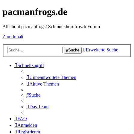
pacmanfrogs.de
All about pacmanfrogs! Schmuckhornfrosch Forum
Zum Inhalt
Erweiterte Suche
Suche
Schnellzugriff
Unbeantwortete Themen
Aktive Themen
Suche
Das Team
FAQ
Anmelden
Registrieren