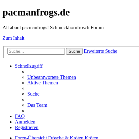
pacmanfrogs.de
All about pacmanfrogs! Schmuckhornfrosch Forum
Zum Inhalt
Erweiterte Suche
Suche
Schnellzugriff
Unbeantwortete Themen
Aktive Themen
Suche
Das Team
FAQ
Anmelden
Registrieren
Foren-Übersicht
Frösche & Kröten
Kröten