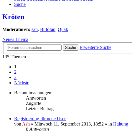
Suche
Kröten
Moderatoren:
san
,
Bufofan
,
Quak
Neues Thema
Erweiterte Suche
Suche
135 Themen
1
2
3
Nächste
Bekanntmachungen
Antworten
Zugriffe
Letzter Beitrag
Registrierung für neue User
von
Ash
» Mittwoch 11. September 2013, 18:52 » in
Haltung
0
Antworten