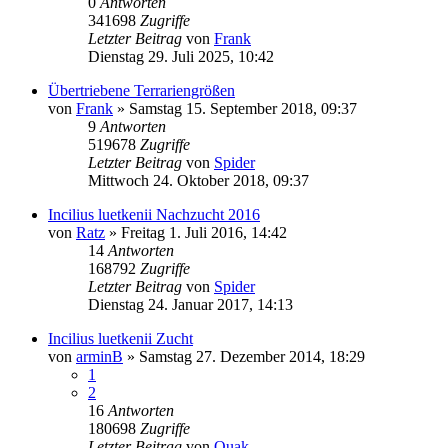
0
Antworten
341698
Zugriffe
Letzter Beitrag
von
Frank
Dienstag 29. Juli 2025, 10:42
Übertriebene Terrariengrößen
von
Frank
» Samstag 15. September 2018, 09:37
9
Antworten
519678
Zugriffe
Letzter Beitrag
von
Spider
Mittwoch 24. Oktober 2018, 09:37
Incilius luetkenii Nachzucht 2016
von
Ratz
» Freitag 1. Juli 2016, 14:42
14
Antworten
168792
Zugriffe
Letzter Beitrag
von
Spider
Dienstag 24. Januar 2017, 14:13
Incilius luetkenii Zucht
von
arminB
» Samstag 27. Dezember 2014, 18:29
1
2
16
Antworten
180698
Zugriffe
Letzter Beitrag
von
Quak