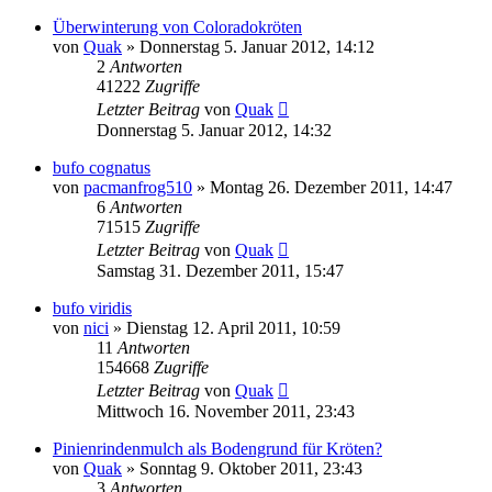
Überwinterung von Coloradokröten
von
Quak
» Donnerstag 5. Januar 2012, 14:12
2
Antworten
41222
Zugriffe
Letzter Beitrag
von
Quak
Donnerstag 5. Januar 2012, 14:32
bufo cognatus
von
pacmanfrog510
» Montag 26. Dezember 2011, 14:47
6
Antworten
71515
Zugriffe
Letzter Beitrag
von
Quak
Samstag 31. Dezember 2011, 15:47
bufo viridis
von
nici
» Dienstag 12. April 2011, 10:59
11
Antworten
154668
Zugriffe
Letzter Beitrag
von
Quak
Mittwoch 16. November 2011, 23:43
Pinienrindenmulch als Bodengrund für Kröten?
von
Quak
» Sonntag 9. Oktober 2011, 23:43
3
Antworten