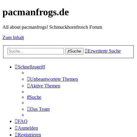
pacmanfrogs.de
All about pacmanfrogs! Schmuckhornfrosch Forum
Zum Inhalt
Erweiterte Suche
Suche
Schnellzugriff
Unbeantwortete Themen
Aktive Themen
Suche
Das Team
FAQ
Anmelden
Registrieren