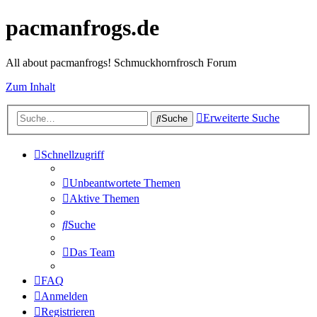
pacmanfrogs.de
All about pacmanfrogs! Schmuckhornfrosch Forum
Zum Inhalt
Erweiterte Suche
Suche
Schnellzugriff
Unbeantwortete Themen
Aktive Themen
Suche
Das Team
FAQ
Anmelden
Registrieren