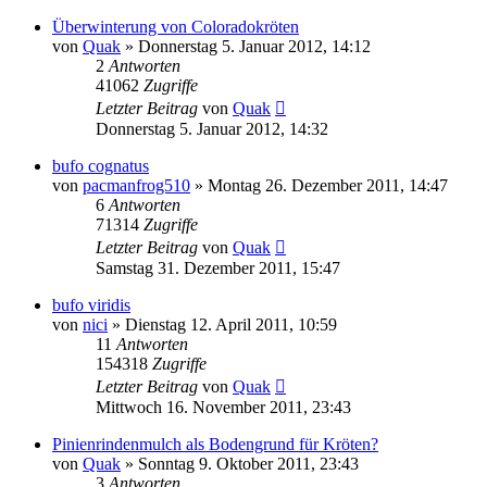
Überwinterung von Coloradokröten
von
Quak
» Donnerstag 5. Januar 2012, 14:12
2
Antworten
41062
Zugriffe
Letzter Beitrag
von
Quak
Donnerstag 5. Januar 2012, 14:32
bufo cognatus
von
pacmanfrog510
» Montag 26. Dezember 2011, 14:47
6
Antworten
71314
Zugriffe
Letzter Beitrag
von
Quak
Samstag 31. Dezember 2011, 15:47
bufo viridis
von
nici
» Dienstag 12. April 2011, 10:59
11
Antworten
154318
Zugriffe
Letzter Beitrag
von
Quak
Mittwoch 16. November 2011, 23:43
Pinienrindenmulch als Bodengrund für Kröten?
von
Quak
» Sonntag 9. Oktober 2011, 23:43
3
Antworten