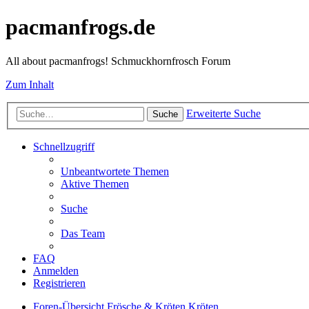
pacmanfrogs.de
All about pacmanfrogs! Schmuckhornfrosch Forum
Zum Inhalt
Erweiterte Suche
Suche
Schnellzugriff
Unbeantwortete Themen
Aktive Themen
Suche
Das Team
FAQ
Anmelden
Registrieren
Foren-Übersicht
Frösche & Kröten
Kröten