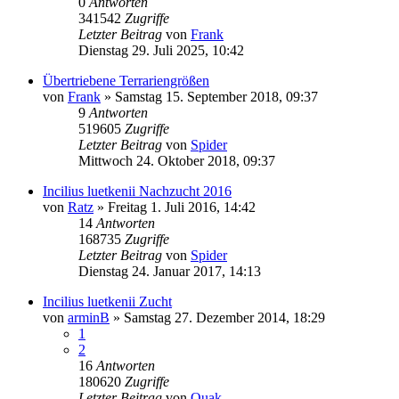
0
Antworten
341542
Zugriffe
Letzter Beitrag
von
Frank
Dienstag 29. Juli 2025, 10:42
Übertriebene Terrariengrößen
von
Frank
» Samstag 15. September 2018, 09:37
9
Antworten
519605
Zugriffe
Letzter Beitrag
von
Spider
Mittwoch 24. Oktober 2018, 09:37
Incilius luetkenii Nachzucht 2016
von
Ratz
» Freitag 1. Juli 2016, 14:42
14
Antworten
168735
Zugriffe
Letzter Beitrag
von
Spider
Dienstag 24. Januar 2017, 14:13
Incilius luetkenii Zucht
von
arminB
» Samstag 27. Dezember 2014, 18:29
1
2
16
Antworten
180620
Zugriffe
Letzter Beitrag
von
Quak