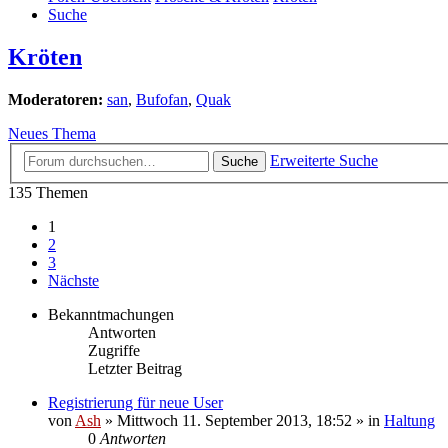
Suche
Kröten
Moderatoren:
san
,
Bufofan
,
Quak
Neues Thema
Erweiterte Suche
Suche
135 Themen
1
2
3
Nächste
Bekanntmachungen
Antworten
Zugriffe
Letzter Beitrag
Registrierung für neue User
von
Ash
» Mittwoch 11. September 2013, 18:52 » in
Haltung
0
Antworten