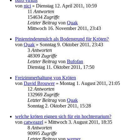
bufo viridis
von
nici
» Dienstag 12. April 2011, 10:59
11
Antworten
154634
Zugriffe
Letzter Beitrag
von
Quak
Mittwoch 16. November 2011, 23:43
Pinienrindenmulch als Bodengrund für Kröten?
von
Quak
» Sonntag 9. Oktober 2011, 23:43
3
Antworten
48309
Zugriffe
Letzter Beitrag
von
Bufofan
Dienstag 11. Oktober 2011, 17:50
Freizimmerhaltung von Kröten
von
David Brouwer
» Montag 1. August 2011, 21:05
12
Antworten
132969
Zugriffe
Letzter Beitrag
von
Quak
Sonntag 2. Oktober 2011, 15:28
welche kröten eignen sich für ein hochterrarium?
von
catweazel
» Mittwoch 3. August 2011, 18:35
8
Antworten
90995
Zugriffe
Letzter Beitrag
von
werner