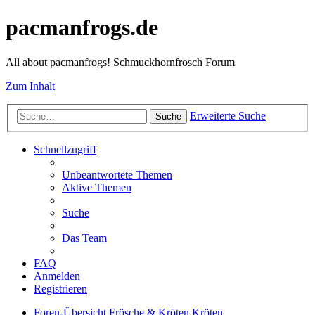
pacmanfrogs.de
All about pacmanfrogs! Schmuckhornfrosch Forum
Zum Inhalt
Erweiterte Suche
Suche
Schnellzugriff
Unbeantwortete Themen
Aktive Themen
Suche
Das Team
FAQ
Anmelden
Registrieren
Foren-Übersicht
Frösche & Kröten
Kröten