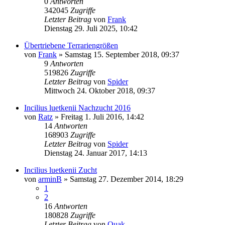
0
Antworten
342045
Zugriffe
Letzter Beitrag
von
Frank
Dienstag 29. Juli 2025, 10:42
Übertriebene Terrariengrößen
von
Frank
» Samstag 15. September 2018, 09:37
9
Antworten
519826
Zugriffe
Letzter Beitrag
von
Spider
Mittwoch 24. Oktober 2018, 09:37
Incilius luetkenii Nachzucht 2016
von
Ratz
» Freitag 1. Juli 2016, 14:42
14
Antworten
168903
Zugriffe
Letzter Beitrag
von
Spider
Dienstag 24. Januar 2017, 14:13
Incilius luetkenii Zucht
von
arminB
» Samstag 27. Dezember 2014, 18:29
1
2
16
Antworten
180828
Zugriffe
Letzter Beitrag
von
Quak