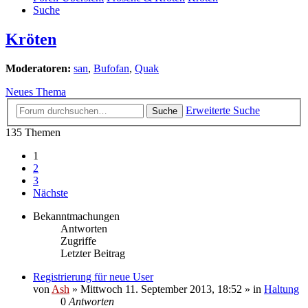
Suche
Kröten
Moderatoren:
san
,
Bufofan
,
Quak
Neues Thema
Erweiterte Suche
Suche
135 Themen
1
2
3
Nächste
Bekanntmachungen
Antworten
Zugriffe
Letzter Beitrag
Registrierung für neue User
von
Ash
» Mittwoch 11. September 2013, 18:52 » in
Haltung
0
Antworten