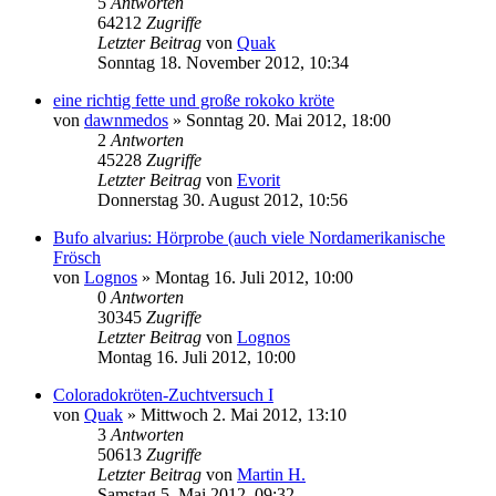
5
Antworten
64212
Zugriffe
Letzter Beitrag
von
Quak
Sonntag 18. November 2012, 10:34
eine richtig fette und große rokoko kröte
von
dawnmedos
» Sonntag 20. Mai 2012, 18:00
2
Antworten
45228
Zugriffe
Letzter Beitrag
von
Evorit
Donnerstag 30. August 2012, 10:56
Bufo alvarius: Hörprobe (auch viele Nordamerikanische
Frösch
von
Lognos
» Montag 16. Juli 2012, 10:00
0
Antworten
30345
Zugriffe
Letzter Beitrag
von
Lognos
Montag 16. Juli 2012, 10:00
Coloradokröten-Zuchtversuch I
von
Quak
» Mittwoch 2. Mai 2012, 13:10
3
Antworten
50613
Zugriffe
Letzter Beitrag
von
Martin H.
Samstag 5. Mai 2012, 09:32