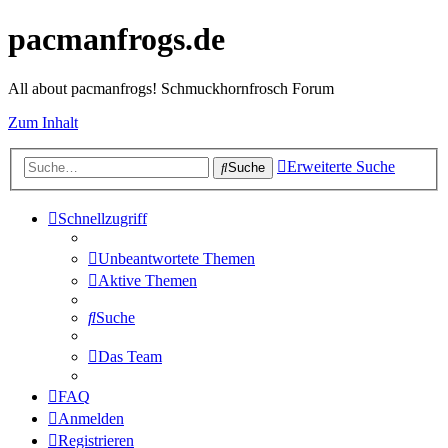
pacmanfrogs.de
All about pacmanfrogs! Schmuckhornfrosch Forum
Zum Inhalt
Erweiterte Suche
Suche
Schnellzugriff
Unbeantwortete Themen
Aktive Themen
Suche
Das Team
FAQ
Anmelden
Registrieren