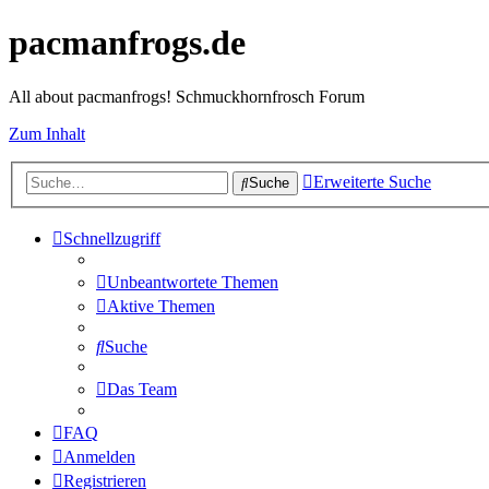
pacmanfrogs.de
All about pacmanfrogs! Schmuckhornfrosch Forum
Zum Inhalt
Erweiterte Suche
Suche
Schnellzugriff
Unbeantwortete Themen
Aktive Themen
Suche
Das Team
FAQ
Anmelden
Registrieren