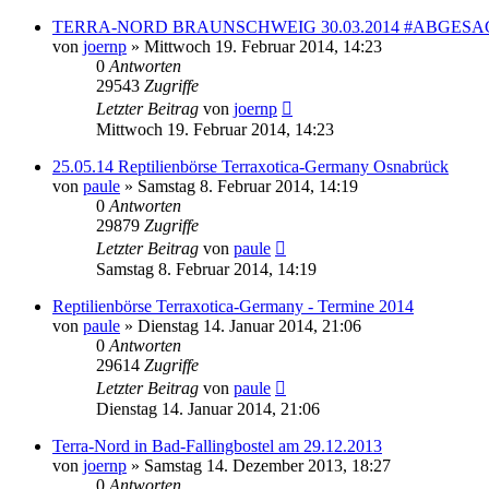
TERRA-NORD BRAUNSCHWEIG 30.03.2014 #ABGESA
von
joernp
» Mittwoch 19. Februar 2014, 14:23
0
Antworten
29543
Zugriffe
Letzter Beitrag
von
joernp
Mittwoch 19. Februar 2014, 14:23
25.05.14 Reptilienbörse Terraxotica-Germany Osnabrück
von
paule
» Samstag 8. Februar 2014, 14:19
0
Antworten
29879
Zugriffe
Letzter Beitrag
von
paule
Samstag 8. Februar 2014, 14:19
Reptilienbörse Terraxotica-Germany - Termine 2014
von
paule
» Dienstag 14. Januar 2014, 21:06
0
Antworten
29614
Zugriffe
Letzter Beitrag
von
paule
Dienstag 14. Januar 2014, 21:06
Terra-Nord in Bad-Fallingbostel am 29.12.2013
von
joernp
» Samstag 14. Dezember 2013, 18:27
0
Antworten