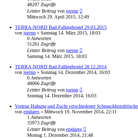
48297
Zugriffe
Letzter Beitrag
von
joernp
Mittwoch 29. April 2015, 12:49
TERRA-NORD Bad-Fallingbostel 29.03.2015
von
joernp
» Samstag 14. März 2015, 18:03
0
Antworten
51261
Zugriffe
Letzter Beitrag
von
joernp
Samstag 14. März 2015, 18:03
TERRA-NORD Bad-Fallingbostel 28.12.2014
von
joernp
» Sonntag 14. Dezember 2014, 16:03
0
Antworten
48066
Zugriffe
Letzter Beitrag
von
joernp
Sonntag 14. Dezember 2014, 16:03
Vortrag Haltung und Zucht verschiedener Schmuckhornfrösche
von
epidares
» Mittwoch 19. November 2014, 22:11
1
Antworten
35973
Zugriffe
Letzter Beitrag
von
epidares
Montag 1. Dezember 2014, 21:48