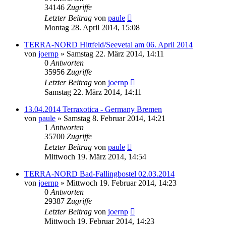
34146
Zugriffe
Letzter Beitrag
von
paule
Montag 28. April 2014, 15:08
TERRA-NORD Hittfeld/Seevetal am 06. April 2014
von
joernp
» Samstag 22. März 2014, 14:11
0
Antworten
35956
Zugriffe
Letzter Beitrag
von
joernp
Samstag 22. März 2014, 14:11
13.04.2014 Terraxotica - Germany Bremen
von
paule
» Samstag 8. Februar 2014, 14:21
1
Antworten
35700
Zugriffe
Letzter Beitrag
von
paule
Mittwoch 19. März 2014, 14:54
TERRA-NORD Bad-Fallingbostel 02.03.2014
von
joernp
» Mittwoch 19. Februar 2014, 14:23
0
Antworten
29387
Zugriffe
Letzter Beitrag
von
joernp
Mittwoch 19. Februar 2014, 14:23