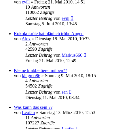
von
evill
» Freitag 21. Mai 2010, 14:51
10
Antworten
110062
Zugriffe
Letzter Beitrag
von
evill
Samstag 5. Juni 2010, 13:45
Rokokokröte hat bläulich trübe Augen
von
Alex
» Dienstag 18. Mai 2010, 10:33
2
Antworten
42590
Zugriffe
Letzter Beitrag
von
Markus666
Freitag 21. Mai 2010, 12:49
Kleine krabbeltiere. milben??
von
kingmo86
» Sonntag 9. Mai 2010, 18:15
4
Antworten
54502
Zugriffe
Letzter Beitrag
von
san
Dienstag 11. Mai 2010, 08:34
Was kann das sein ??
von
Leofan
» Samstag 13. März 2010, 15:53
11
Antworten
107227
Zugriffe
Letzter Beitrag
von
Leofan