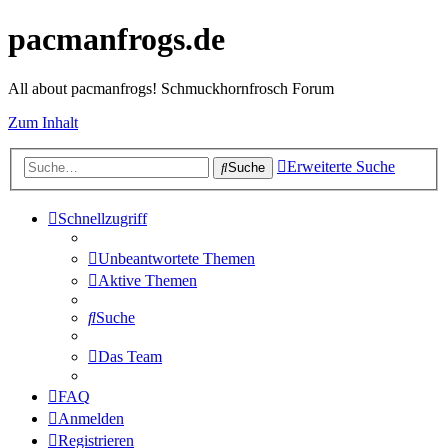
pacmanfrogs.de
All about pacmanfrogs! Schmuckhornfrosch Forum
Zum Inhalt
Erweiterte Suche
Suche
Schnellzugriff
Unbeantwortete Themen
Aktive Themen
Suche
Das Team
FAQ
Anmelden
Registrieren