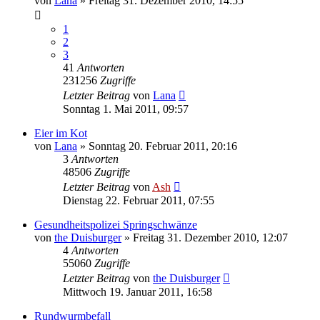
von
Lana
» Freitag 31. Dezember 2010, 14:55
1
2
3
41
Antworten
231256
Zugriffe
Letzter Beitrag
von
Lana
Sonntag 1. Mai 2011, 09:57
Eier im Kot
von
Lana
» Sonntag 20. Februar 2011, 20:16
3
Antworten
48506
Zugriffe
Letzter Beitrag
von
Ash
Dienstag 22. Februar 2011, 07:55
Gesundheitspolizei Springschwänze
von
the Duisburger
» Freitag 31. Dezember 2010, 12:07
4
Antworten
55060
Zugriffe
Letzter Beitrag
von
the Duisburger
Mittwoch 19. Januar 2011, 16:58
Rundwurmbefall