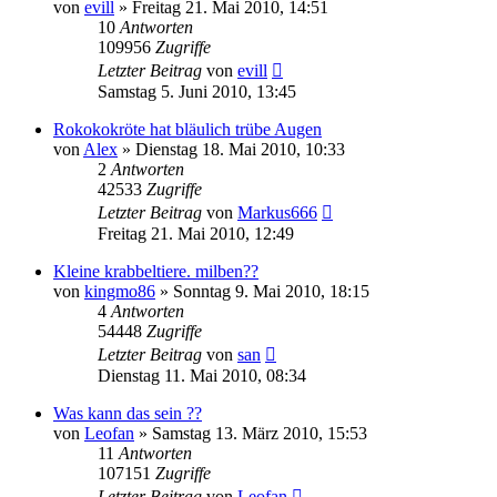
von
evill
» Freitag 21. Mai 2010, 14:51
10
Antworten
109956
Zugriffe
Letzter Beitrag
von
evill
Samstag 5. Juni 2010, 13:45
Rokokokröte hat bläulich trübe Augen
von
Alex
» Dienstag 18. Mai 2010, 10:33
2
Antworten
42533
Zugriffe
Letzter Beitrag
von
Markus666
Freitag 21. Mai 2010, 12:49
Kleine krabbeltiere. milben??
von
kingmo86
» Sonntag 9. Mai 2010, 18:15
4
Antworten
54448
Zugriffe
Letzter Beitrag
von
san
Dienstag 11. Mai 2010, 08:34
Was kann das sein ??
von
Leofan
» Samstag 13. März 2010, 15:53
11
Antworten
107151
Zugriffe
Letzter Beitrag
von
Leofan