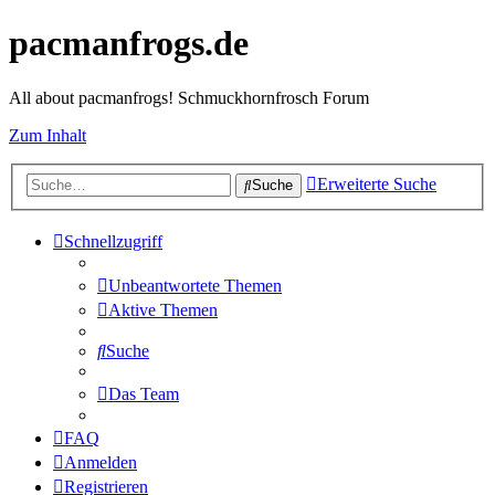
pacmanfrogs.de
All about pacmanfrogs! Schmuckhornfrosch Forum
Zum Inhalt
Erweiterte Suche
Suche
Schnellzugriff
Unbeantwortete Themen
Aktive Themen
Suche
Das Team
FAQ
Anmelden
Registrieren