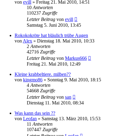
von
evill
» Freitag 21. Mai 2010, 14:51
10
Antworten
110237
Zugriffe
Letzter Beitrag
von
evill
Samstag 5. Juni 2010, 13:45
Rokokokröte hat bläulich trübe Augen
von
Alex
» Dienstag 18. Mai 2010, 10:33
2
Antworten
42716
Zugriffe
Letzter Beitrag
von
Markus666
Freitag 21. Mai 2010, 12:49
Kleine krabbeltiere. milben??
von
kingmo86
» Sonntag 9. Mai 2010, 18:15
4
Antworten
54668
Zugriffe
Letzter Beitrag
von
san
Dienstag 11. Mai 2010, 08:34
Was kann das sein ??
von
Leofan
» Samstag 13. März 2010, 15:53
11
Antworten
107447
Zugriffe
Letzter Beitrag
von
Leofan