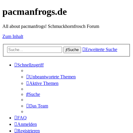
pacmanfrogs.de
All about pacmanfrogs! Schmuckhornfrosch Forum
Zum Inhalt
Erweiterte Suche
Suche
Schnellzugriff
Unbeantwortete Themen
Aktive Themen
Suche
Das Team
FAQ
Anmelden
Registrieren