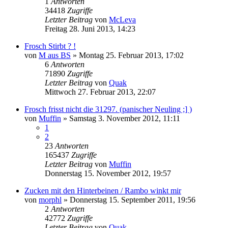
1
Antworten
34418
Zugriffe
Letzter Beitrag
von
McLeva
Freitag 28. Juni 2013, 14:23
Frosch Stirbt ? !
von
M aus BS
» Montag 25. Februar 2013, 17:02
6
Antworten
71890
Zugriffe
Letzter Beitrag
von
Quak
Mittwoch 27. Februar 2013, 22:07
Frosch frisst nicht die 31297. (panischer Neuling ;] )
von
Muffin
» Samstag 3. November 2012, 11:11
1
2
23
Antworten
165437
Zugriffe
Letzter Beitrag
von
Muffin
Donnerstag 15. November 2012, 19:57
Zucken mit den Hinterbeinen / Rambo winkt mir
von
morphl
» Donnerstag 15. September 2011, 19:56
2
Antworten
42772
Zugriffe
Letzter Beitrag
von
Quak