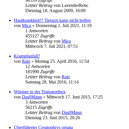
98539
Zugriffe
Letzter Beitrag
von
LavenderRetic
Dienstag 18. August 2009, 16:09
Hautkrankheit!? Tierarzt kann nicht helfen
von
Mica
» Donnerstag 1. Juli 2021, 11:19
1
Antworten
455127
Zugriffe
Letzter Beitrag
von
Mica
Mittwoch 7. Juli 2021, 07:51
Krampfanfall?
von
Ratz
» Montag 25. April 2016, 11:54
12
Antworten
181990
Zugriffe
Letzter Beitrag
von
Ratz
Samstag 28. Mai 2016, 11:14
Würmer in der Transportbox
von
Das0Mann
» Mittwoch 17. Juni 2015, 17:25
3
Antworten
56215
Zugriffe
Letzter Beitrag
von
Das0Mann
Dienstag 23. Juni 2015, 20:26
Überfütterter Ceratophrys ornata