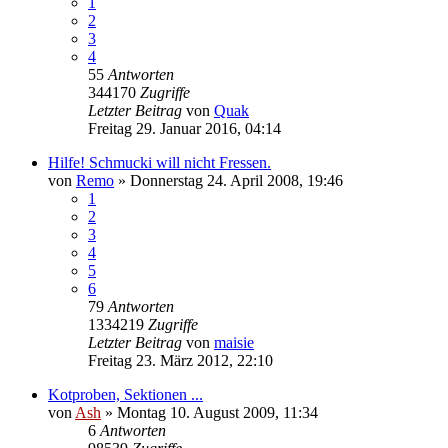
1
2
3
4
55
Antworten
344170
Zugriffe
Letzter Beitrag
von
Quak
Freitag 29. Januar 2016, 04:14
Hilfe! Schmucki will nicht Fressen.
von
Remo
» Donnerstag 24. April 2008, 19:46
1
2
3
4
5
6
79
Antworten
1334219
Zugriffe
Letzter Beitrag
von
maisie
Freitag 23. März 2012, 22:10
Kotproben, Sektionen ...
von
Ash
» Montag 10. August 2009, 11:34
6
Antworten