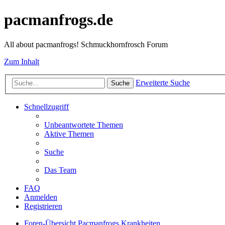
pacmanfrogs.de
All about pacmanfrogs! Schmuckhornfrosch Forum
Zum Inhalt
Erweiterte Suche
Suche
Schnellzugriff
Unbeantwortete Themen
Aktive Themen
Suche
Das Team
FAQ
Anmelden
Registrieren
Foren-Übersicht
Pacmanfrogs
Krankheiten