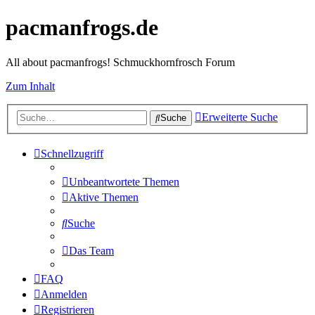
pacmanfrogs.de
All about pacmanfrogs! Schmuckhornfrosch Forum
Zum Inhalt
Erweiterte Suche
Suche
Schnellzugriff
Unbeantwortete Themen
Aktive Themen
Suche
Das Team
FAQ
Anmelden
Registrieren