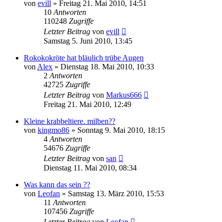
von
evill
» Freitag 21. Mai 2010, 14:51
10
Antworten
110248
Zugriffe
Letzter Beitrag
von
evill
Samstag 5. Juni 2010, 13:45
Rokokokröte hat bläulich trübe Augen
von
Alex
» Dienstag 18. Mai 2010, 10:33
2
Antworten
42725
Zugriffe
Letzter Beitrag
von
Markus666
Freitag 21. Mai 2010, 12:49
Kleine krabbeltiere. milben??
von
kingmo86
» Sonntag 9. Mai 2010, 18:15
4
Antworten
54676
Zugriffe
Letzter Beitrag
von
san
Dienstag 11. Mai 2010, 08:34
Was kann das sein ??
von
Leofan
» Samstag 13. März 2010, 15:53
11
Antworten
107456
Zugriffe
Letzter Beitrag
von
Leofan