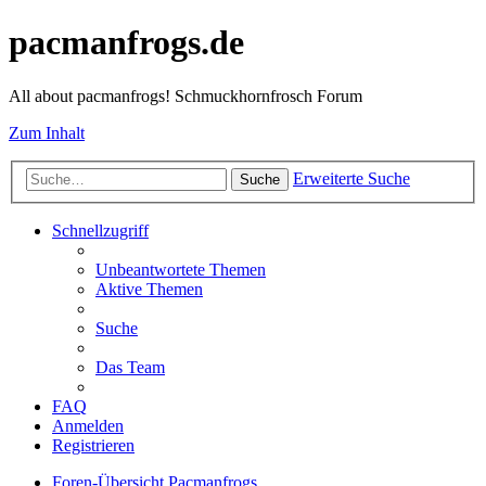
pacmanfrogs.de
All about pacmanfrogs! Schmuckhornfrosch Forum
Zum Inhalt
Erweiterte Suche
Suche
Schnellzugriff
Unbeantwortete Themen
Aktive Themen
Suche
Das Team
FAQ
Anmelden
Registrieren
Foren-Übersicht
Pacmanfrogs