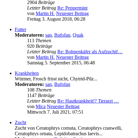
2904
Beiträge
Letzter Beitrag
Re: Peppermint
von
Martin H.
Neuester Beitrag
Freitag 3. August 2018, 06:28
Futter
Moderatoren:
san
,
Bufofan
,
Quak
113
Themen
920
Beiträge
Letzter Beitrag
Re: Bohnenkäfer als Aufzuchtf…
von
Martin H.
Neuester Beitrag
Samstag 5. September 2015, 06:48
Krankheiten
Würmer, Frosch frisst nicht, Chytrid-Pilz...
Moderatoren:
san
,
Bufofan
108
Themen
1147
Beiträge
Letzter Beitrag
Re: Hautkrankheit!? Tierarzt …
von
Mica
Neuester Beitrag
Mittwoch 7. Juli 2021, 07:51
Zucht
Zucht von Ceratophrys cornuta, Ceratophrys cranwelli,
Ceratophrys ornata, Lepidobatrachus laevis...