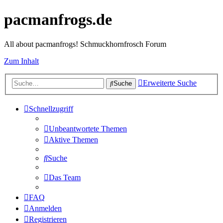
pacmanfrogs.de
All about pacmanfrogs! Schmuckhornfrosch Forum
Zum Inhalt
Erweiterte Suche
Suche
Schnellzugriff
Unbeantwortete Themen
Aktive Themen
Suche
Das Team
FAQ
Anmelden
Registrieren