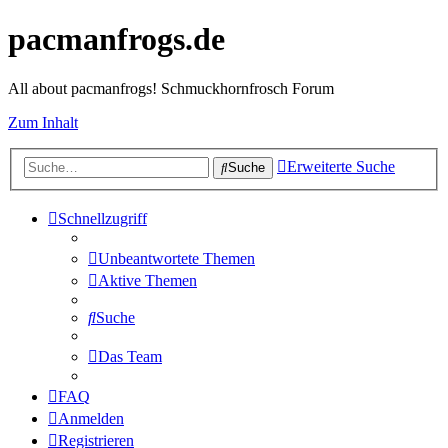
pacmanfrogs.de
All about pacmanfrogs! Schmuckhornfrosch Forum
Zum Inhalt
Erweiterte Suche
Suche
Schnellzugriff
Unbeantwortete Themen
Aktive Themen
Suche
Das Team
FAQ
Anmelden
Registrieren