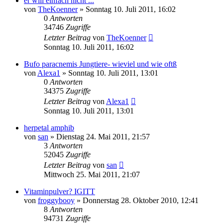
er will einfach nicht ...
von
TheKoenner
» Sonntag 10. Juli 2011, 16:02
0
Antworten
34746
Zugriffe
Letzter Beitrag
von
TheKoenner
Sonntag 10. Juli 2011, 16:02
Bufo paracnemis Jungtiere- wieviel und wie oftß
von
Alexa1
» Sonntag 10. Juli 2011, 13:01
0
Antworten
34375
Zugriffe
Letzter Beitrag
von
Alexa1
Sonntag 10. Juli 2011, 13:01
herpetal amphib
von
san
» Dienstag 24. Mai 2011, 21:57
3
Antworten
52045
Zugriffe
Letzter Beitrag
von
san
Mittwoch 25. Mai 2011, 21:07
Vitaminpulver? IGITT
von
froggybooy
» Donnerstag 28. Oktober 2010, 12:41
8
Antworten
94731
Zugriffe