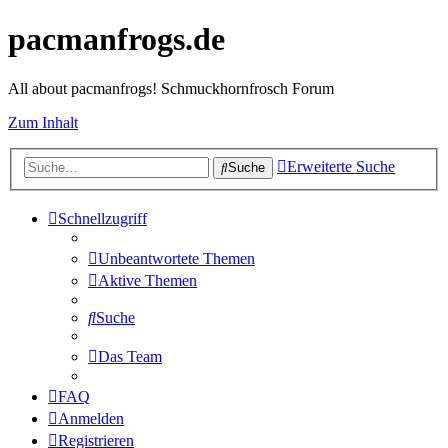
pacmanfrogs.de
All about pacmanfrogs! Schmuckhornfrosch Forum
Zum Inhalt
Erweiterte Suche
Suche
Schnellzugriff
Unbeantwortete Themen
Aktive Themen
Suche
Das Team
FAQ
Anmelden
Registrieren