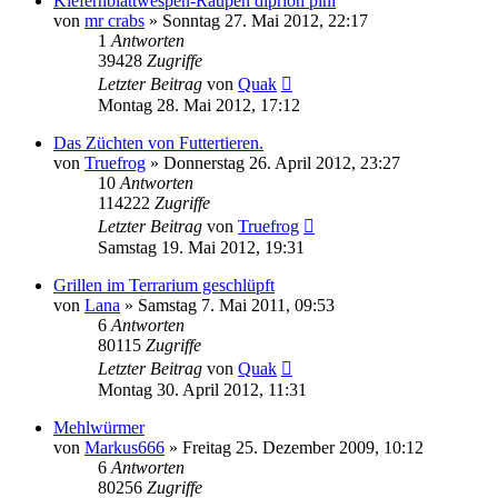
Kiefernblattwespen-Raupen diprion pini
von
mr crabs
» Sonntag 27. Mai 2012, 22:17
1
Antworten
39428
Zugriffe
Letzter Beitrag
von
Quak
Montag 28. Mai 2012, 17:12
Das Züchten von Futtertieren.
von
Truefrog
» Donnerstag 26. April 2012, 23:27
10
Antworten
114222
Zugriffe
Letzter Beitrag
von
Truefrog
Samstag 19. Mai 2012, 19:31
Grillen im Terrarium geschlüpft
von
Lana
» Samstag 7. Mai 2011, 09:53
6
Antworten
80115
Zugriffe
Letzter Beitrag
von
Quak
Montag 30. April 2012, 11:31
Mehlwürmer
von
Markus666
» Freitag 25. Dezember 2009, 10:12
6
Antworten
80256
Zugriffe