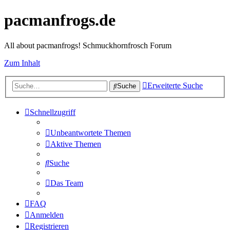
pacmanfrogs.de
All about pacmanfrogs! Schmuckhornfrosch Forum
Zum Inhalt
Erweiterte Suche
Suche
Schnellzugriff
Unbeantwortete Themen
Aktive Themen
Suche
Das Team
FAQ
Anmelden
Registrieren