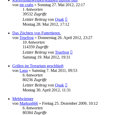
Kiefernblattwespen-Raupen diprion pini
von
mr crabs
» Sonntag 27. Mai 2012, 22:17
1
Antworten
39532
Zugriffe
Letzter Beitrag
von
Quak
Montag 28. Mai 2012, 17:12
Das Züchten von Futtertieren.
von
Truefrog
» Donnerstag 26. April 2012, 23:27
10
Antworten
114359
Zugriffe
Letzter Beitrag
von
Truefrog
Samstag 19. Mai 2012, 19:31
Grillen im Terrarium geschlüpft
von
Lana
» Samstag 7. Mai 2011, 09:53
6
Antworten
80236
Zugriffe
Letzter Beitrag
von
Quak
Montag 30. April 2012, 11:31
Mehlwürmer
von
Markus666
» Freitag 25. Dezember 2009, 10:12
6
Antworten
80384
Zugriffe