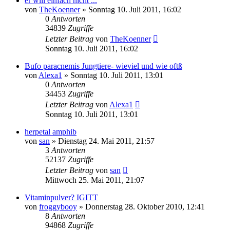
er will einfach nicht ...
von
TheKoenner
» Sonntag 10. Juli 2011, 16:02
0
Antworten
34839
Zugriffe
Letzter Beitrag
von
TheKoenner
Sonntag 10. Juli 2011, 16:02
Bufo paracnemis Jungtiere- wieviel und wie oftß
von
Alexa1
» Sonntag 10. Juli 2011, 13:01
0
Antworten
34453
Zugriffe
Letzter Beitrag
von
Alexa1
Sonntag 10. Juli 2011, 13:01
herpetal amphib
von
san
» Dienstag 24. Mai 2011, 21:57
3
Antworten
52137
Zugriffe
Letzter Beitrag
von
san
Mittwoch 25. Mai 2011, 21:07
Vitaminpulver? IGITT
von
froggybooy
» Donnerstag 28. Oktober 2010, 12:41
8
Antworten
94868
Zugriffe