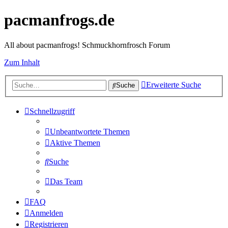
pacmanfrogs.de
All about pacmanfrogs! Schmuckhornfrosch Forum
Zum Inhalt
Erweiterte Suche
Suche
Schnellzugriff
Unbeantwortete Themen
Aktive Themen
Suche
Das Team
FAQ
Anmelden
Registrieren