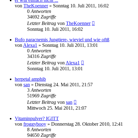
er will einfach nicht ...
von
TheKoenner
» Sonntag 10. Juli 2011, 16:02
0
Antworten
34692
Zugriffe
Letzter Beitrag
von
TheKoenner
Sonntag 10. Juli 2011, 16:02
Bufo paracnemis Jungtiere- wieviel und wie oftß
von
Alexa1
» Sonntag 10. Juli 2011, 13:01
0
Antworten
34316
Zugriffe
Letzter Beitrag
von
Alexa1
Sonntag 10. Juli 2011, 13:01
herpetal amphib
von
san
» Dienstag 24. Mai 2011, 21:57
3
Antworten
51969
Zugriffe
Letzter Beitrag
von
san
Mittwoch 25. Mai 2011, 21:07
Vitaminpulver? IGITT
von
froggybooy
» Donnerstag 28. Oktober 2010, 12:41
8
Antworten
94650
Zugriffe