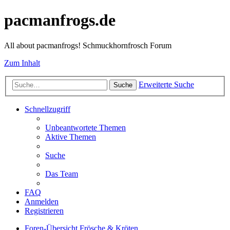
pacmanfrogs.de
All about pacmanfrogs! Schmuckhornfrosch Forum
Zum Inhalt
Erweiterte Suche
Suche
Schnellzugriff
Unbeantwortete Themen
Aktive Themen
Suche
Das Team
FAQ
Anmelden
Registrieren
Foren-Übersicht
Frösche & Kröten