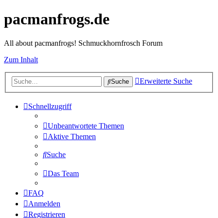
pacmanfrogs.de
All about pacmanfrogs! Schmuckhornfrosch Forum
Zum Inhalt
Erweiterte Suche
Suche
Schnellzugriff
Unbeantwortete Themen
Aktive Themen
Suche
Das Team
FAQ
Anmelden
Registrieren