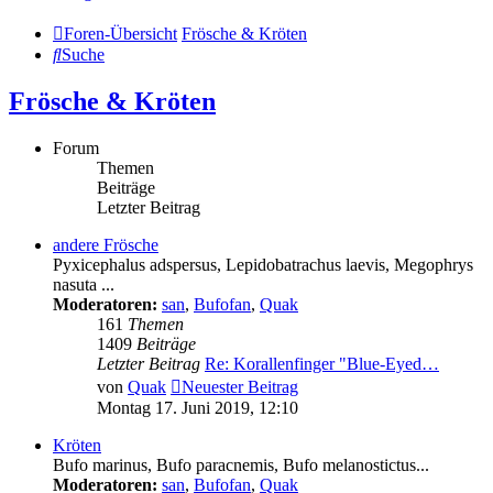
Foren-Übersicht
Frösche & Kröten
Suche
Frösche & Kröten
Forum
Themen
Beiträge
Letzter Beitrag
andere Frösche
Pyxicephalus adspersus, Lepidobatrachus laevis, Megophrys
nasuta ...
Moderatoren:
san
,
Bufofan
,
Quak
161
Themen
1409
Beiträge
Letzter Beitrag
Re: Korallenfinger "Blue-Eyed…
von
Quak
Neuester Beitrag
Montag 17. Juni 2019, 12:10
Kröten
Bufo marinus, Bufo paracnemis, Bufo melanostictus...
Moderatoren:
san
,
Bufofan
,
Quak