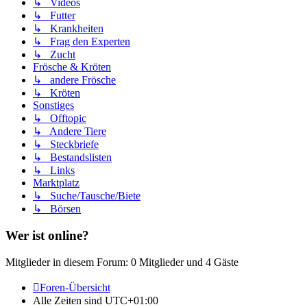
↳ Videos
↳ Futter
↳ Krankheiten
↳ Frag den Experten
↳ Zucht
Frösche & Kröten
↳ andere Frösche
↳ Kröten
Sonstiges
↳ Offtopic
↳ Andere Tiere
↳ Steckbriefe
↳ Bestandslisten
↳ Links
Marktplatz
↳ Suche/Tausche/Biete
↳ Börsen
Wer ist online?
Mitglieder in diesem Forum: 0 Mitglieder und 4 Gäste
Foren-Übersicht
Alle Zeiten sind
UTC+01:00