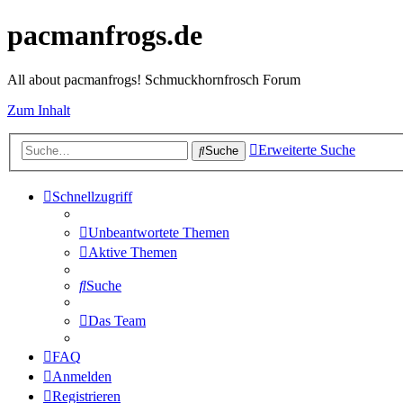
pacmanfrogs.de
All about pacmanfrogs! Schmuckhornfrosch Forum
Zum Inhalt
Erweiterte Suche
Suche
Schnellzugriff
Unbeantwortete Themen
Aktive Themen
Suche
Das Team
FAQ
Anmelden
Registrieren