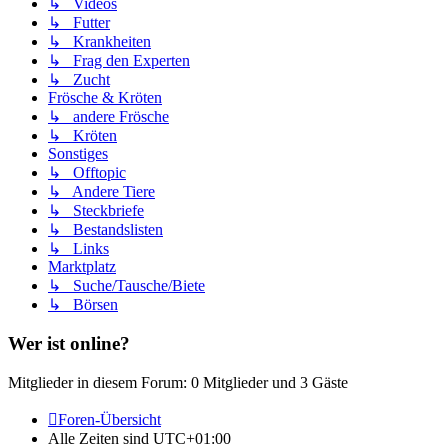
↳ Videos
↳ Futter
↳ Krankheiten
↳ Frag den Experten
↳ Zucht
Frösche & Kröten
↳ andere Frösche
↳ Kröten
Sonstiges
↳ Offtopic
↳ Andere Tiere
↳ Steckbriefe
↳ Bestandslisten
↳ Links
Marktplatz
↳ Suche/Tausche/Biete
↳ Börsen
Wer ist online?
Mitglieder in diesem Forum: 0 Mitglieder und 3 Gäste
Foren-Übersicht
Alle Zeiten sind
UTC+01:00