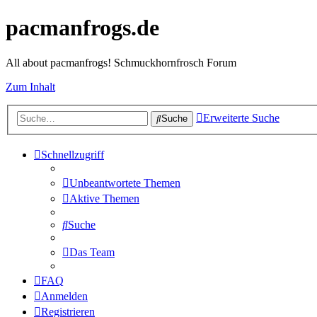
pacmanfrogs.de
All about pacmanfrogs! Schmuckhornfrosch Forum
Zum Inhalt
Erweiterte Suche
Suche
Schnellzugriff
Unbeantwortete Themen
Aktive Themen
Suche
Das Team
FAQ
Anmelden
Registrieren