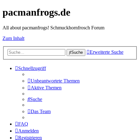
pacmanfrogs.de
All about pacmanfrogs! Schmuckhornfrosch Forum
Zum Inhalt
Erweiterte Suche
Suche
Schnellzugriff
Unbeantwortete Themen
Aktive Themen
Suche
Das Team
FAQ
Anmelden
Registrieren