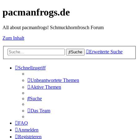
pacmanfrogs.de
All about pacmanfrogs! Schmuckhornfrosch Forum
Zum Inhalt
Erweiterte Suche
Suche
Schnellzugriff
Unbeantwortete Themen
Aktive Themen
Suche
Das Team
FAQ
Anmelden
Registrieren