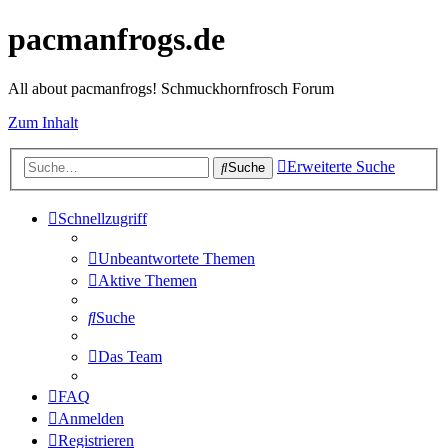
pacmanfrogs.de
All about pacmanfrogs! Schmuckhornfrosch Forum
Zum Inhalt
Erweiterte Suche
Suche
Schnellzugriff
Unbeantwortete Themen
Aktive Themen
Suche
Das Team
FAQ
Anmelden
Registrieren