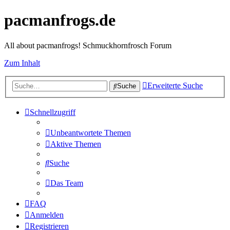
pacmanfrogs.de
All about pacmanfrogs! Schmuckhornfrosch Forum
Zum Inhalt
Erweiterte Suche
Suche
Schnellzugriff
Unbeantwortete Themen
Aktive Themen
Suche
Das Team
FAQ
Anmelden
Registrieren